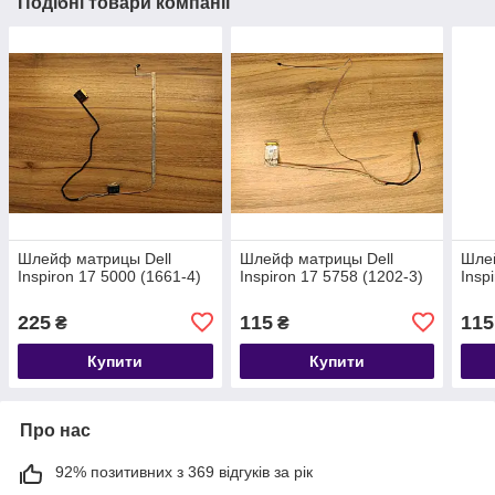
Подібні товари компанії
Шлейф матрицы Dell
Шлейф матрицы Dell
Шле
Inspiron 17 5000 (1661-4)
Inspiron 17 5758 (1202-3)
Insp
225
115
115
₴
₴
Купити
Купити
Про нас
92% позитивних з 369 відгуків за рік