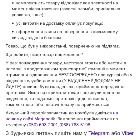
комплектність товару відповідає комплектності на
момент відвантаження (захисні пломби, оригінальна
упаковка, інше);
усі витрати на доставку оплачує покупець;
оформлення заяви на повернення в письмовому
вигляді згідно з бланком.
Товар, що був у використанні, поверненню не підлягає.
Що робити, якщо товар пошкоджено?
У разі пошкодження товару, часткової втрати або нестачі в
посилці, з представником транспортної компанії в момент
отримання відправлення БЕЗПОСЕРЕДНЬО при кур’єрі або у
відділенні служби доставки (У ВІДДІЛЕННІ! ДОДОМУ НЕ
ЙДЕТЕ) повинні бути складені акт приймання-передачі та
претензія. Якщо ви отримали товар і покинули поштове
відділення, то подальші претензії щодо цілісності,
комплектності або нестачі товару не приймаються!
Актуальний перелік запчастин до ноутбуків дивіться
на
нашому сайті Meganotik
. Замовлення приймаються по
телефону
(050) 603-2001
,
(068) 768-5198
З будь-яких питань пишіть нам у
Telegram
або
Viber