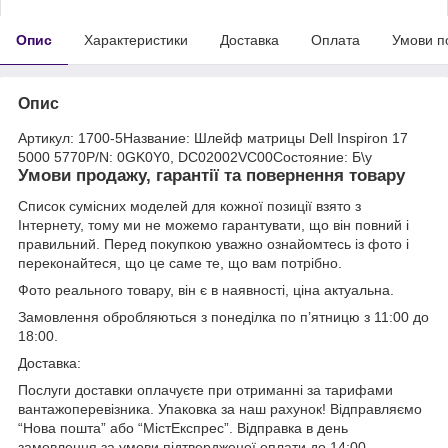
Опис
Характеристики
Доставка
Оплата
Умови п
Опис
Артикул: 1700-5Название: Шлейф матрицы Dell Inspiron 17
5000 5770P/N: 0GK0Y0, DC02002VC00Состояние: Б\у
Умови продажу, гарантії та повернення товару
Список сумісних моделей для кожної позиції взято з
Інтернету, тому ми не можемо гарантувати, що він повний і
правильний. Перед покупкою уважно ознайомтесь із фото і
переконайтеся, що це саме те, що вам потрібно.
Фото реального товару, він є в наявності, ціна актуальна.
Замовлення обробляються з понеділка по п’ятницю з 11:00 до
18:00.
Доставка:
Послуги доставки оплачуєте при отриманні за тарифами
вантажоперевізника. Упаковка за наш рахунок! Відправляємо
“Нова пошта” або “МістЕкспрес”. Відправка в день
замовлення за умови підтвердженої оплати до 14:00.