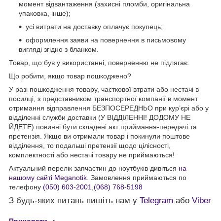
момент відвантаження (захисні пломби, оригінальна
упаковка, інше);
усі витрати на доставку оплачує покупець;
оформлення заяви на повернення в письмовому
вигляді згідно з бланком.
Товар, що був у використанні, поверненню не підлягає.
Що робити, якщо товар пошкоджено?
У разі пошкодження товару, часткової втрати або нестачі в
посилці, з представником транспортної компанії в момент
отримання відправлення БЕЗПОСЕРЕДНЬО при кур’єрі або у
відділенні служби доставки (У ВІДДІЛЕННІ! ДОДОМУ НЕ
ЙДЕТЕ) повинні бути складені акт приймання-передачі та
претензія. Якщо ви отримали товар і покинули поштове
відділення, то подальші претензії щодо цілісності,
комплектності або нестачі товару не приймаються!
Актуальний перелік запчастин до ноутбуків дивіться
на
нашому сайті Meganotik
. Замовлення приймаються по
телефону
(050) 603-2001
,
(068) 768-5198
З будь-яких питань пишіть нам у
Telegram
або
Viber
Приховати