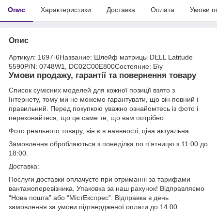
Опис
Характеристики
Доставка
Оплата
Умови п
Опис
Артикул: 1697-6Название: Шлейф матрицы DELL Latitude
5590P/N: 0748W1, DC02C00E800Состояние: Б\у
Умови продажу, гарантії та повернення товару
Список сумісних моделей для кожної позиції взято з
Інтернету, тому ми не можемо гарантувати, що він повний і
правильний. Перед покупкою уважно ознайомтесь із фото і
переконайтеся, що це саме те, що вам потрібно.
Фото реального товару, він є в наявності, ціна актуальна.
Замовлення обробляються з понеділка по п’ятницю з 11:00 до
18:00.
Доставка:
Послуги доставки оплачуєте при отриманні за тарифами
вантажоперевізника. Упаковка за наш рахунок! Відправляємо
“Нова пошта” або “МістЕкспрес”. Відправка в день
замовлення за умови підтвердженої оплати до 14:00.