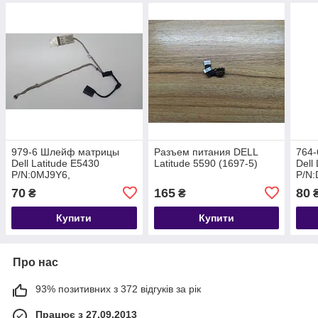
979-6 Шлейф матрицы
Разъем питания DELL
764
Dell Latitude E5430
Latitude 5590 (1697-5)
Dell
P/N:0MJ9Y6,
P/N
DC02C002M00
70
165
80
₴
₴
Купити
Купити
Про нас
93% позитивних з 372 відгуків за рік
Працює з 27.09.2013