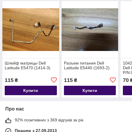
Шлейф матрицы Dell
Разъем питания Dell
104
Latitude E5470 (1414-3)
Latitude E5440 (1693-2)
Dell
P/N
DC0
115
115
70
₴
₴
Купити
Купити
Про нас
92% позитивних з 369 відгуків за рік
Працює з 27.09.2013