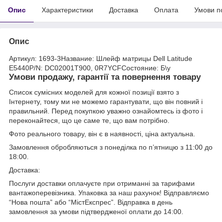
Опис
Характеристики
Доставка
Оплата
Умови п
Опис
Артикул: 1693-3Название: Шлейф матрицы Dell Latitude
E5440P/N: DC02001T900, 0R7YCFСостояние: Б\у
Умови продажу, гарантії та повернення товару
Список сумісних моделей для кожної позиції взято з
Інтернету, тому ми не можемо гарантувати, що він повний і
правильний. Перед покупкою уважно ознайомтесь із фото і
переконайтеся, що це саме те, що вам потрібно.
Фото реального товару, він є в наявності, ціна актуальна.
Замовлення обробляються з понеділка по п’ятницю з 11:00 до
18:00.
Доставка:
Послуги доставки оплачуєте при отриманні за тарифами
вантажоперевізника. Упаковка за наш рахунок! Відправляємо
“Нова пошта” або “МістЕкспрес”. Відправка в день
замовлення за умови підтвердженої оплати до 14:00.