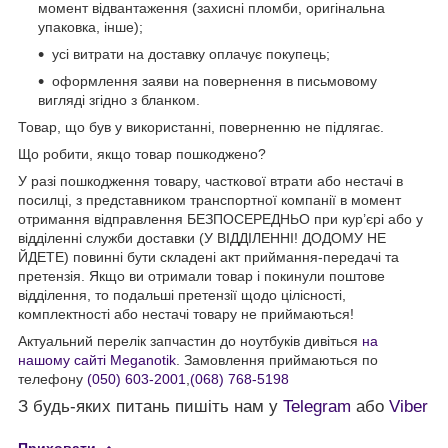
момент відвантаження (захисні пломби, оригінальна
упаковка, інше);
усі витрати на доставку оплачує покупець;
оформлення заяви на повернення в письмовому
вигляді згідно з бланком.
Товар, що був у використанні, поверненню не підлягає.
Що робити, якщо товар пошкоджено?
У разі пошкодження товару, часткової втрати або нестачі в
посилці, з представником транспортної компанії в момент
отримання відправлення БЕЗПОСЕРЕДНЬО при кур’єрі або у
відділенні служби доставки (У ВІДДІЛЕННІ! ДОДОМУ НЕ
ЙДЕТЕ) повинні бути складені акт приймання-передачі та
претензія. Якщо ви отримали товар і покинули поштове
відділення, то подальші претензії щодо цілісності,
комплектності або нестачі товару не приймаються!
Актуальний перелік запчастин до ноутбуків дивіться
на
нашому сайті Meganotik
. Замовлення приймаються по
телефону
(050) 603-2001
,
(068) 768-5198
З будь-яких питань пишіть нам у
Telegram
або
Viber
Приховати