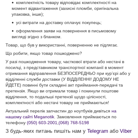
комплектність товару відповідає комплектності на
момент відвантаження (захисні пломби, оригінальна
упаковка, інше);
усі витрати на доставку оплачує покупець;
оформлення заяви на повернення в письмовому
вигляді згідно з бланком.
Товар, що був у використанні, поверненню не підлягає.
Що робити, якщо товар пошкоджено?
У разі пошкодження товару, часткової втрати або нестачі в
посилці, з представником транспортної компанії в момент
отримання відправлення БЕЗПОСЕРЕДНЬО при кур’єрі або у
відділенні служби доставки (У ВІДДІЛЕННІ! ДОДОМУ НЕ
ЙДЕТЕ) повинні бути складені акт приймання-передачі та
претензія. Якщо ви отримали товар і покинули поштове
відділення, то подальші претензії щодо цілісності,
комплектності або нестачі товару не приймаються!
Актуальний перелік запчастин до ноутбуків дивіться
на
нашому сайті Meganotik
. Замовлення приймаються по
телефону
(050) 603-2001
,
(068) 768-5198
З будь-яких питань пишіть нам у
Telegram
або
Viber