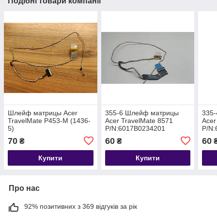
Подібні товари компанії
Шлейф матрицы Acer
355-6 Шлейф матрицы
335
TravelMate P453-M (1436-
Acer TravelMate 8571
Acer
5)
P/N:6017B0234201
P/N
70
60
60
₴
₴
Купити
Купити
Про нас
92% позитивних з 369 відгуків за рік