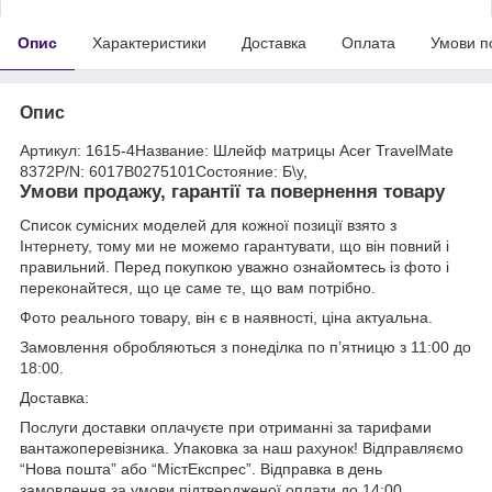
Опис
Характеристики
Доставка
Оплата
Умови п
Опис
Артикул: 1615-4Название: Шлейф матрицы Acer TravelMate
8372P/N: 6017B0275101Состояние: Б\у,
Умови продажу, гарантії та повернення товару
Список сумісних моделей для кожної позиції взято з
Інтернету, тому ми не можемо гарантувати, що він повний і
правильний. Перед покупкою уважно ознайомтесь із фото і
переконайтеся, що це саме те, що вам потрібно.
Фото реального товару, він є в наявності, ціна актуальна.
Замовлення обробляються з понеділка по п’ятницю з 11:00 до
18:00.
Доставка:
Послуги доставки оплачуєте при отриманні за тарифами
вантажоперевізника. Упаковка за наш рахунок! Відправляємо
“Нова пошта” або “МістЕкспрес”. Відправка в день
замовлення за умови підтвердженої оплати до 14:00.