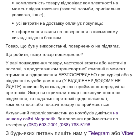
комплектність товару відповідає комплектності на
момент відвантаження (захисні пломби, оригінальна
упаковка, інше);
усі витрати на доставку оплачує покупець;
оформлення заяви на повернення в письмовому
вигляді згідно з бланком.
Товар, що був у використанні, поверненню не підлягає.
Що робити, якщо товар пошкоджено?
У разі пошкодження товару, часткової втрати або нестачі в
посилці, з представником транспортної компанії в момент
отримання відправлення БЕЗПОСЕРЕДНЬО при кур’єрі або у
відділенні служби доставки (У ВІДДІЛЕННІ! ДОДОМУ НЕ
ЙДЕТЕ) повинні бути складені акт приймання-передачі та
претензія. Якщо ви отримали товар і покинули поштове
відділення, то подальші претензії щодо цілісності,
комплектності або нестачі товару не приймаються!
Актуальний перелік запчастин до ноутбуків дивіться
на
нашому сайті Meganotik
. Замовлення приймаються по
телефону
(050) 603-2001
,
(068) 768-5198
З будь-яких питань пишіть нам у
Telegram
або
Viber