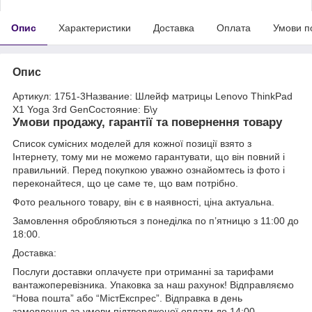
Опис
Характеристики
Доставка
Оплата
Умови п
Опис
Артикул: 1751-3Название: Шлейф матрицы Lenovo ThinkPad
X1 Yoga 3rd GenСостояние: Б\у
Умови продажу, гарантії та повернення товару
Список сумісних моделей для кожної позиції взято з
Інтернету, тому ми не можемо гарантувати, що він повний і
правильний. Перед покупкою уважно ознайомтесь із фото і
переконайтеся, що це саме те, що вам потрібно.
Фото реального товару, він є в наявності, ціна актуальна.
Замовлення обробляються з понеділка по п’ятницю з 11:00 до
18:00.
Доставка:
Послуги доставки оплачуєте при отриманні за тарифами
вантажоперевізника. Упаковка за наш рахунок! Відправляємо
“Нова пошта” або “МістЕкспрес”. Відправка в день
замовлення за умови підтвердженої оплати до 14:00.