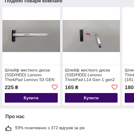
Подібні товари компанії
Шлейф жесткого диска
Шлейф жесткого диска
Шле
(SSD/HDD) Lenovo
(SSD/HDD) Lenovo
Thin
ThinkPad Lenovo S3 GEN
ThinkPad L14 Gen 1 gen2
(181
2 L14 E14 Gen 1 2 (K791)
E14 (K792)
225
165
180
₴
₴
Купити
Купити
Про нас
93% позитивних з 372 відгуків за рік