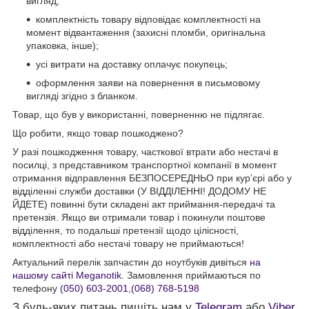
вигляд;
комплектність товару відповідає комплектності на
момент відвантаження (захисні пломби, оригінальна
упаковка, інше);
усі витрати на доставку оплачує покупець;
оформлення заяви на повернення в письмовому
вигляді згідно з бланком.
Товар, що був у використанні, поверненню не підлягає.
Що робити, якщо товар пошкоджено?
У разі пошкодження товару, часткової втрати або нестачі в
посилці, з представником транспортної компанії в момент
отримання відправлення БЕЗПОСЕРЕДНЬО при кур’єрі або у
відділенні служби доставки (У ВІДДІЛЕННІ! ДОДОМУ НЕ
ЙДЕТЕ) повинні бути складені акт приймання-передачі та
претензія. Якщо ви отримали товар і покинули поштове
відділення, то подальші претензії щодо цілісності,
комплектності або нестачі товару не приймаються!
Актуальний перелік запчастин до ноутбуків дивіться
на
нашому сайті Meganotik
. Замовлення приймаються по
телефону
(050) 603-2001
,
(068) 768-5198
З будь-яких питань пишіть нам у
Telegram
або
Viber