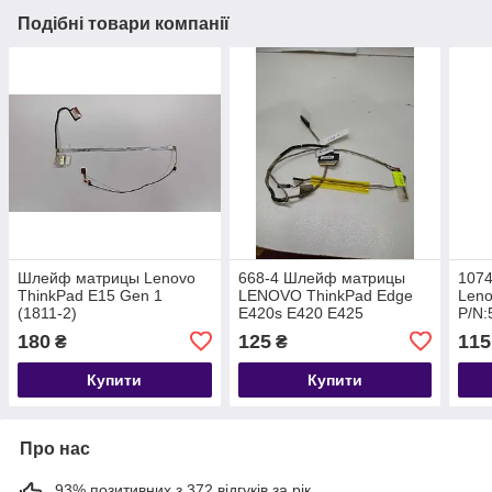
Подібні товари компанії
Шлейф матрицы Lenovo
668-4 Шлейф матрицы
107
ThinkPad E15 Gen 1
LENOVO ThinkPad Edge
Leno
(1811-2)
E420s E420 E425
P/N:
P/N:DC020017L10
180
125
115
₴
₴
Купити
Купити
Про нас
93% позитивних з 372 відгуків за рік