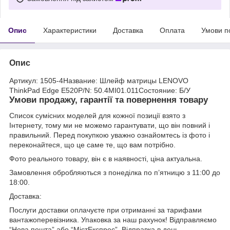
Опис
Характеристики
Доставка
Оплата
Умови п
Опис
Артикул: 1505-4Название: Шлейф матрицы LENOVO
ThinkPad Edge E520P/N: 50.4MI01.011Состояние: Б/У
Умови продажу, гарантії та повернення товару
Список сумісних моделей для кожної позиції взято з
Інтернету, тому ми не можемо гарантувати, що він повний і
правильний. Перед покупкою уважно ознайомтесь із фото і
переконайтеся, що це саме те, що вам потрібно.
Фото реального товару, він є в наявності, ціна актуальна.
Замовлення обробляються з понеділка по п’ятницю з 11:00 до
18:00.
Доставка:
Послуги доставки оплачуєте при отриманні за тарифами
вантажоперевізника. Упаковка за наш рахунок! Відправляємо
“Нова пошта” або “МістЕкспрес”. Відправка в день