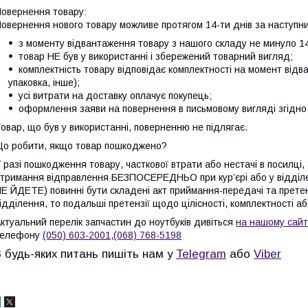
овернення товару:
овернення нового товару можливе протягом 14-ти днів за наступни
з моменту відвантаження товару з нашого складу не минуло 14
товар НЕ був у використанні і збережений товарний вигляд;
комплектність товару відповідає комплектності на момент відв
упаковка, інше);
усі витрати на доставку оплачує покупець;
оформлення заяви на повернення в письмовому вигляді згідно 
овар, що був у використанні, поверненню не підлягає.
о робити, якщо товар пошкоджено?
 разі пошкодження товару, часткової втрати або нестачі в посилці,
тримання відправлення БЕЗПОСЕРЕДНЬО при кур’єрі або у відді
Е ЙДЕТЕ) повинні бути складені акт приймання-передачі та претен
ідділення, то подальші претензії щодо цілісності, комплектності а
ктуальний перелік запчастин до ноутбуків дивіться
на нашому сайт
телефону
(050) 603-2001
,
(068) 768-5198
З будь-яких питань пишіть нам у
Telegram
або
Viber