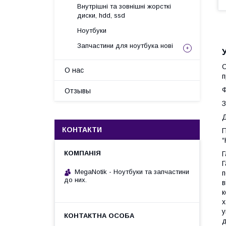
Внутрішні та зовнішні жорсткі
диски, hdd, ssd
Ноутбуки
Запчастини для ноутбука нові
С
О нас
п
Ф
Отзывы
З
Д
КОНТАКТИ
П
“
Г
Г
MegaNotik - Ноутбуки та запчастини
п
до них.
в
к
х
у
д