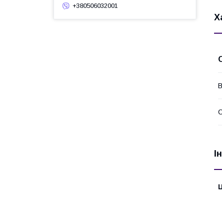
+380506032001
Х
В
І
Ц