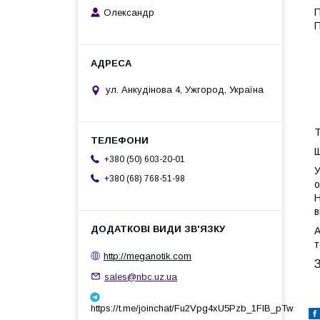
П
Олександр
П
ул. Анкудінова 4, Ужгород, Україна
Т
Щ
+380 (50) 603-20-01
У
+380 (68) 768-51-98
о
Н
в
А
http://meganotik.com
sales@nbc.uz.ua
https://t.me/joinchat/Fu2Vpg4xU5Pzb_1FIB_pTw