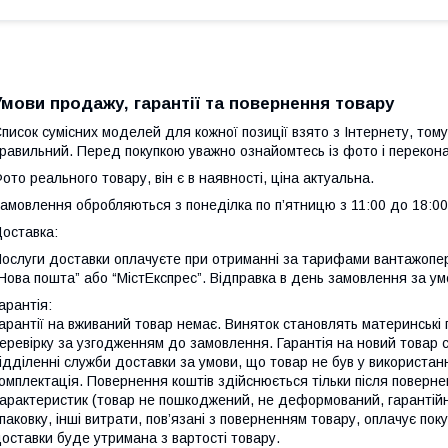
Умови продажу, гарантії та повернення товару
писок сумісних моделей для кожної позиції взято з Інтернету, тому
равильний. Перед покупкою уважно ознайомтесь із фото і перекона
ото реального товару, він є в наявності, ціна актуальна.
амовлення обробляються з понеділка по п’ятницю з 11:00 до 18:00
оставка:
ослуги доставки оплачуєте при отриманні за тарифами вантажопер
Нова пошта” або “МістЕкспрес”. Відправка в день замовлення за ум
арантія:
арантії на вживаний товар немає. Виняток становлять материнські
еревірку за узгодженням до замовлення. Гарантія на новий товар 
ідділенні служби доставки за умови, що товар не був у використанн
омплектація. Повернення коштів здійснюється тільки після поверне
арактеристик (товар не пошкоджений, не деформований, гарантійні 
паковку, інші витрати, пов’язані з поверненням товару, оплачує по
оставки буде утримана з вартості товару.