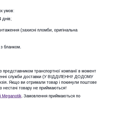
х умов:
 днів;
антаження (захисні пломби, оригінальна
з бланком.
 з представником транспортної компанії в момент
ленні служби доставки (У ВІДДІЛЕННІ! ДОДОМУ
зія. Якщо ви отримали товар і покинули поштове
бо нестачі товару не приймаються!
і Meganotik
. Замовлення приймаються по