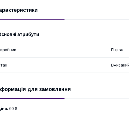
арактеристики
Основні атрибути
иробник
Fujitsu
Стан
Вживани
нформація для замовлення
іна:
60 ₴