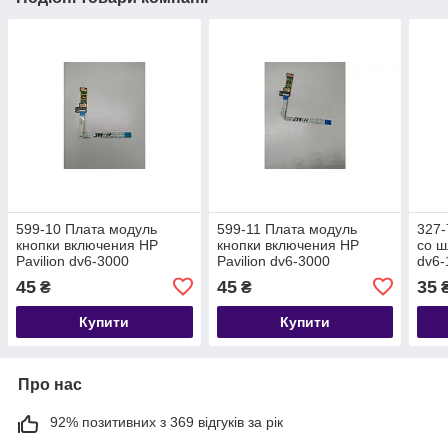
599-10 Плата модуль
599-11 Плата модуль
327-
кнопки включения HP
кнопки включения HP
со ш
Pavilion dv6-3000
Pavilion dv6-3000
dv6-
P/N:DA0LX6PB4D0
P/N:DA0LX6PB4D0
P/N
45
45
35
₴
₴
Купити
Купити
Про нас
92% позитивних з 369 відгуків за рік