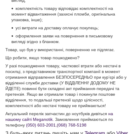
вигляд;
комплектність товару відповідає комплектності на
момент відвантаження (захисні пломби, оригінальна
упаковка, інше);
усі витрати на доставку оплачує покупець;
оформлення заяви на повернення в письмовому
вигляді згідно з бланком.
Товар, що був у використанні, поверненню не підлягає.
Що робити, якщо товар пошкоджено?
У разі пошкодження товару, часткової втрати або нестачі в
посилці, з представником транспортної компанії в момент
отримання відправлення БЕЗПОСЕРЕДНЬО при кур’єрі або у
відділенні служби доставки (У ВІДДІЛЕННІ! ДОДОМУ НЕ
ЙДЕТЕ) повинні бути складені акт приймання-передачі та
претензія. Якщо ви отримали товар і покинули поштове
відділення, то подальші претензії щодо цілісності,
комплектності або нестачі товару не приймаються!
Актуальний перелік запчастин до ноутбуків дивіться
на
нашому сайті Meganotik
. Замовлення приймаються по
телефону
(050) 603-2001
,
(068) 768-5198
З будь-яких питань пишіть нам у
Telegram
або
Viber