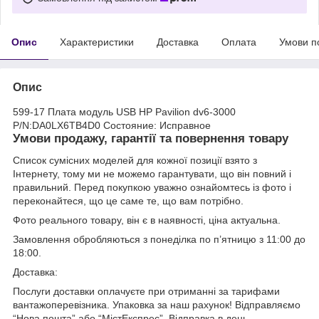
Опис
Характеристики
Доставка
Оплата
Умови п
Опис
599-17 Плата модуль USB HP Pavilion dv6-3000
P/N:DA0LX6TB4D0 Состояние: Исправное
Умови продажу, гарантії та повернення товару
Список сумісних моделей для кожної позиції взято з
Інтернету, тому ми не можемо гарантувати, що він повний і
правильний. Перед покупкою уважно ознайомтесь із фото і
переконайтеся, що це саме те, що вам потрібно.
Фото реального товару, він є в наявності, ціна актуальна.
Замовлення обробляються з понеділка по п’ятницю з 11:00 до
18:00.
Доставка:
Послуги доставки оплачуєте при отриманні за тарифами
вантажоперевізника. Упаковка за наш рахунок! Відправляємо
“Нова пошта” або “МістЕкспрес”. Відправка в день