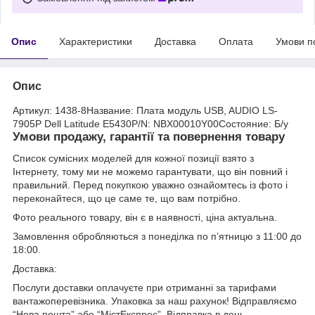
Опис
Характеристики
Доставка
Оплата
Умови п
Опис
Артикул: 1438-8Название: Плата модуль USB, AUDIO LS-
7905P Dell Latitude E5430P/N: NBX00010Y00Состояние: Б/у
Умови продажу, гарантії та повернення товару
Список сумісних моделей для кожної позиції взято з
Інтернету, тому ми не можемо гарантувати, що він повний і
правильний. Перед покупкою уважно ознайомтесь із фото і
переконайтеся, що це саме те, що вам потрібно.
Фото реального товару, він є в наявності, ціна актуальна.
Замовлення обробляються з понеділка по п’ятницю з 11:00 до
18:00.
Доставка:
Послуги доставки оплачуєте при отриманні за тарифами
вантажоперевізника. Упаковка за наш рахунок! Відправляємо
“Нова пошта” або “МістЕкспрес”. Відправка в день