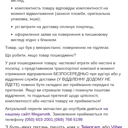
вигляд;
комплектність товару відповідає комплектності на
момент відвантаження (захисні пломби, оригінальна
упаковка, інше);
усі витрати на доставку оплачує покупець;
оформлення заяви на повернення в письмовому
вигляді згідно з бланком.
Товар, що був у використанні, поверненню не підлягає.
Що робити, якщо товар пошкоджено?
У разі пошкодження товару, часткової втрати або нестачі в
посилці, з представником транспортної компанії в момент
отримання відправлення БЕЗПОСЕРЕДНЬО при кур’єрі або у
відділенні служби доставки (У ВІДДІЛЕННІ! ДОДОМУ НЕ
ЙДЕТЕ) повинні бути складені акт приймання-передачі та
претензія. Якщо ви отримали товар і покинули поштове
відділення, то подальші претензії щодо цілісності,
комплектності або нестачі товару не приймаються!
Актуальний перелік запчастин до ноутбуків дивіться
на
нашому сайті Meganotik
. Замовлення приймаються по
телефону
(050) 603-2001
,
(068) 768-5198
З будь-яких питань пишіть нам у
Telegram
або
Viber