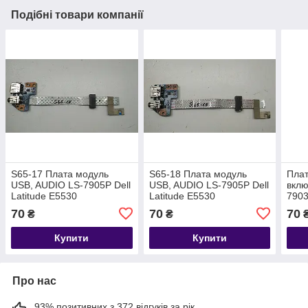
Подібні товари компанії
S65-17 Плата модуль
S65-18 Плата модуль
Плат
USB, AUDIO LS-7905P Dell
USB, AUDIO LS-7905P Dell
вклю
Latitude E5530
Latitude E5530
7903
P/N:08DVRJ
P/N:08DVRJ
(143
70
70
70
₴
₴
Купити
Купити
Про нас
93% позитивних з 372 відгуків за рік