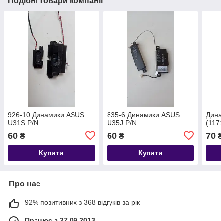
Подібні товари компанії
926-10 Динамики ASUS
835-6 Динамики ASUS
Дин
U31S P/N:
U35J P/N:
(117
60
60
70
₴
₴
Купити
Купити
Про нас
92% позитивних з 368 відгуків за рік
Працює з 27.09.2013