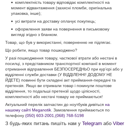
комплектність товару відповідає комплектності на
момент відвантаження (захисні пломби, оригінальна
упаковка, інше);
усі витрати на доставку оплачує покупець;
оформлення заяви на повернення в письмовому
вигляді згідно з бланком.
Товар, що був у використанні, поверненню не підлягає.
Що робити, якщо товар пошкоджено?
У разі пошкодження товару, часткової втрати або нестачі в
посилці, з представником транспортної компанії в момент
отримання відправлення БЕЗПОСЕРЕДНЬО при кур’єрі або у
відділенні служби доставки (У ВІДДІЛЕННІ! ДОДОМУ НЕ
ЙДЕТЕ) повинні бути складені акт приймання-передачі та
претензія. Якщо ви отримали товар і покинули поштове
відділення, то подальші претензії щодо цілісності,
комплектності або нестачі товару не приймаються!
Актуальний перелік запчастин до ноутбуків дивіться
на
нашому сайті Meganotik
. Замовлення приймаються по
телефону
(050) 603-2001
,
(068) 768-5198
З будь-яких питань пишіть нам у
Telegram
або
Viber