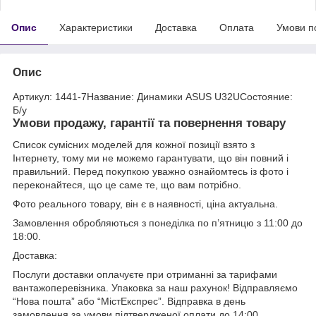
Опис
Характеристики
Доставка
Оплата
Умови п
Опис
Артикул: 1441-7Название: Динамики ASUS U32UСостояние:
Б/у
Умови продажу, гарантії та повернення товару
Список сумісних моделей для кожної позиції взято з
Інтернету, тому ми не можемо гарантувати, що він повний і
правильний. Перед покупкою уважно ознайомтесь із фото і
переконайтеся, що це саме те, що вам потрібно.
Фото реального товару, він є в наявності, ціна актуальна.
Замовлення обробляються з понеділка по п’ятницю з 11:00 до
18:00.
Доставка:
Послуги доставки оплачуєте при отриманні за тарифами
вантажоперевізника. Упаковка за наш рахунок! Відправляємо
“Нова пошта” або “МістЕкспрес”. Відправка в день
замовлення за умови підтвердженої оплати до 14:00.