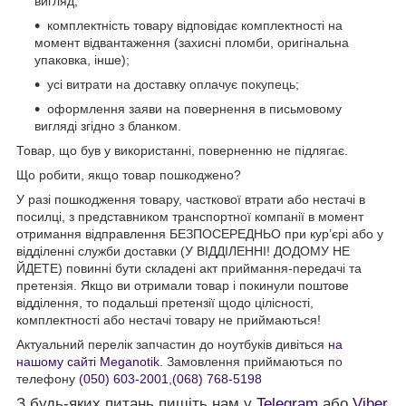
вигляд;
комплектність товару відповідає комплектності на
момент відвантаження (захисні пломби, оригінальна
упаковка, інше);
усі витрати на доставку оплачує покупець;
оформлення заяви на повернення в письмовому
вигляді згідно з бланком.
Товар, що був у використанні, поверненню не підлягає.
Що робити, якщо товар пошкоджено?
У разі пошкодження товару, часткової втрати або нестачі в
посилці, з представником транспортної компанії в момент
отримання відправлення БЕЗПОСЕРЕДНЬО при кур’єрі або у
відділенні служби доставки (У ВІДДІЛЕННІ! ДОДОМУ НЕ
ЙДЕТЕ) повинні бути складені акт приймання-передачі та
претензія. Якщо ви отримали товар і покинули поштове
відділення, то подальші претензії щодо цілісності,
комплектності або нестачі товару не приймаються!
Актуальний перелік запчастин до ноутбуків дивіться
на
нашому сайті Meganotik
. Замовлення приймаються по
телефону
(050) 603-2001
,
(068) 768-5198
З будь-яких питань пишіть нам у
Telegram
або
Viber