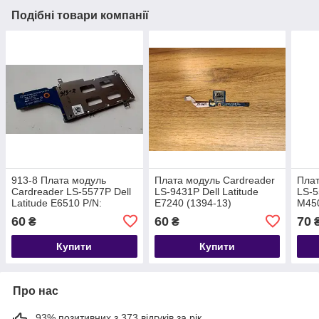
Подібні товари компанії
913-8 Плата модуль
Плата модуль Cardreader
Плат
Cardreader LS-5577P Dell
LS-9431P Dell Latitude
LS-5
Latitude E6510 P/N:
E7240 (1394-13)
M450
60
60
70
₴
₴
Купити
Купити
Про нас
93% позитивних з 373 відгуків за рік