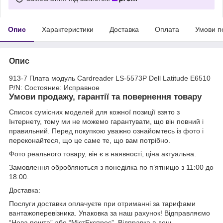
Опис
Характеристики
Доставка
Оплата
Умови п
Опис
913-7 Плата модуль Cardreader LS-5573P Dell Latitude E6510
P/N: Состояние: Исправное
Умови продажу, гарантії та повернення товару
Список сумісних моделей для кожної позиції взято з
Інтернету, тому ми не можемо гарантувати, що він повний і
правильний. Перед покупкою уважно ознайомтесь із фото і
переконайтеся, що це саме те, що вам потрібно.
Фото реального товару, він є в наявності, ціна актуальна.
Замовлення обробляються з понеділка по п’ятницю з 11:00 до
18:00.
Доставка:
Послуги доставки оплачуєте при отриманні за тарифами
вантажоперевізника. Упаковка за наш рахунок! Відправляємо
“Нова пошта” або “МістЕкспрес”. Відправка в день