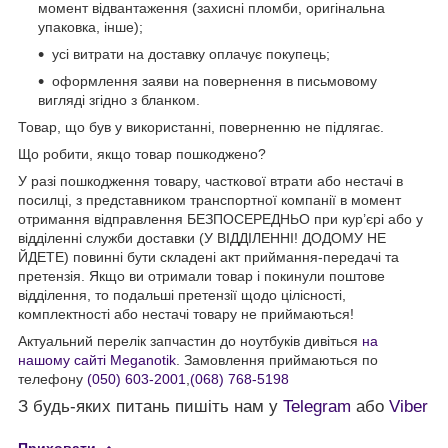
момент відвантаження (захисні пломби, оригінальна
упаковка, інше);
усі витрати на доставку оплачує покупець;
оформлення заяви на повернення в письмовому
вигляді згідно з бланком.
Товар, що був у використанні, поверненню не підлягає.
Що робити, якщо товар пошкоджено?
У разі пошкодження товару, часткової втрати або нестачі в
посилці, з представником транспортної компанії в момент
отримання відправлення БЕЗПОСЕРЕДНЬО при кур’єрі або у
відділенні служби доставки (У ВІДДІЛЕННІ! ДОДОМУ НЕ
ЙДЕТЕ) повинні бути складені акт приймання-передачі та
претензія. Якщо ви отримали товар і покинули поштове
відділення, то подальші претензії щодо цілісності,
комплектності або нестачі товару не приймаються!
Актуальний перелік запчастин до ноутбуків дивіться
на
нашому сайті Meganotik
. Замовлення приймаються по
телефону
(050) 603-2001
,
(068) 768-5198
З будь-яких питань пишіть нам у
Telegram
або
Viber
Приховати