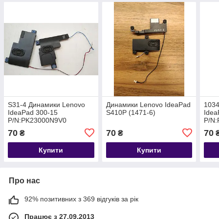
S31-4 Динамики Lenovo
Динамики Lenovo IdeaPad
1034
IdeaPad 300-15
S410P (1471-6)
Idea
P/N:PK23000N9V0
P/N:
PK2
70
70
70
₴
₴
Купити
Купити
Про нас
92% позитивних з 369 відгуків за рік
Працює з 27.09.2013