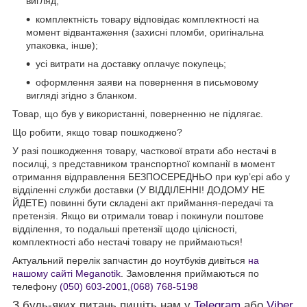
вигляд;
комплектність товару відповідає комплектності на
момент відвантаження (захисні пломби, оригінальна
упаковка, інше);
усі витрати на доставку оплачує покупець;
оформлення заяви на повернення в письмовому
вигляді згідно з бланком.
Товар, що був у використанні, поверненню не підлягає.
Що робити, якщо товар пошкоджено?
У разі пошкодження товару, часткової втрати або нестачі в
посилці, з представником транспортної компанії в момент
отримання відправлення БЕЗПОСЕРЕДНЬО при кур’єрі або у
відділенні служби доставки (У ВІДДІЛЕННІ! ДОДОМУ НЕ
ЙДЕТЕ) повинні бути складені акт приймання-передачі та
претензія. Якщо ви отримали товар і покинули поштове
відділення, то подальші претензії щодо цілісності,
комплектності або нестачі товару не приймаються!
Актуальний перелік запчастин до ноутбуків дивіться
на
нашому сайті Meganotik
. Замовлення приймаються по
телефону
(050) 603-2001
,
(068) 768-5198
З будь-яких питань пишіть нам у
Telegram
або
Viber