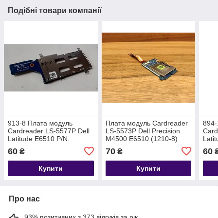
Подібні товари компанії
913-8 Плата модуль
Плата модуль Cardreader
894-
Cardreader LS-5577P Dell
LS-5573P Dell Precision
Card
Latitude E6510 P/N:
M4500 E6510 (1210-8)
Lati
60
70
60
₴
₴
Купити
Купити
Про нас
93% позитивних з 373 відгуків за рік