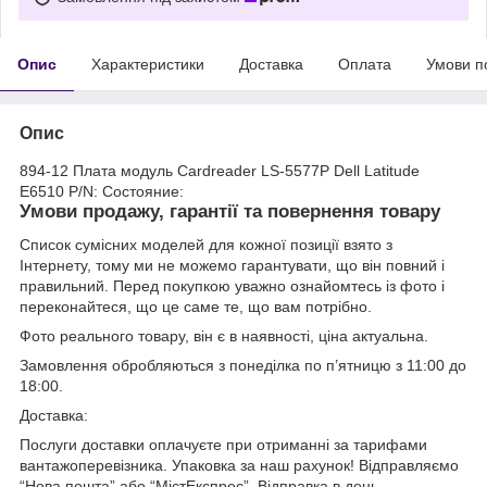
Опис
Характеристики
Доставка
Оплата
Умови п
Опис
894-12 Плата модуль Cardreader LS-5577P Dell Latitude
E6510 P/N: Состояние:
Умови продажу, гарантії та повернення товару
Список сумісних моделей для кожної позиції взято з
Інтернету, тому ми не можемо гарантувати, що він повний і
правильний. Перед покупкою уважно ознайомтесь із фото і
переконайтеся, що це саме те, що вам потрібно.
Фото реального товару, він є в наявності, ціна актуальна.
Замовлення обробляються з понеділка по п’ятницю з 11:00 до
18:00.
Доставка:
Послуги доставки оплачуєте при отриманні за тарифами
вантажоперевізника. Упаковка за наш рахунок! Відправляємо
“Нова пошта” або “МістЕкспрес”. Відправка в день