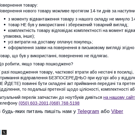
овернення товару:
овернення нового товару можливе протягом 14-ти днів за наступни
з моменту відвантаження товару з нашого складу не минуло 14
товар НЕ був у використанні і збережений товарний вигляд;
комплектність товару відповідає комплектності на момент відв
упаковка, інше);
усі витрати на доставку оплачує покупець;
оформлення заяви на повернення в письмовому вигляді згідно 
овар, що був у використанні, поверненню не підлягає.
о робити, якщо товар пошкоджено?
 разі пошкодження товару, часткової втрати або нестачі в посилці,
тримання відправлення БЕЗПОСЕРЕДНЬО при кур’єрі або у відді
Е ЙДЕТЕ) повинні бути складені акт приймання-передачі та претен
ідділення, то подальші претензії щодо цілісності, комплектності а
ктуальний перелік запчастин до ноутбуків дивіться
на нашому сайт
телефону
(050) 603-2001
,
(068) 768-5198
З будь-яких питань пишіть нам у
Telegram
або
Viber