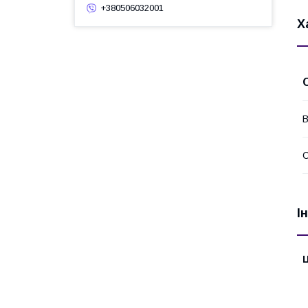
+380506032001
Х
В
І
Ц