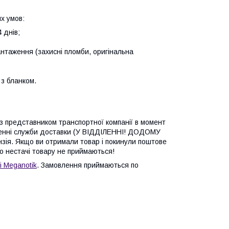
х умов:
 днів;
антаження (захисні пломби, оригінальна
з бланком.
 з представником транспортної компанії в момент
ленні служби доставки (У ВІДДІЛЕННІ! ДОДОМУ
зія. Якщо ви отримали товар і покинули поштове
бо нестачі товару не приймаються!
і Meganotik
. Замовлення приймаються по