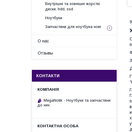
Внутрішні та зовнішні жорсткі
диски, hdd, ssd
Ноутбуки
9
Запчастини для ноутбука нові
С
О нас
п
Ф
Отзывы
З
Д
КОНТАКТИ
П
“
Г
Г
MegaNotik - Ноутбуки та запчастини
п
до них.
в
к
х
у
д