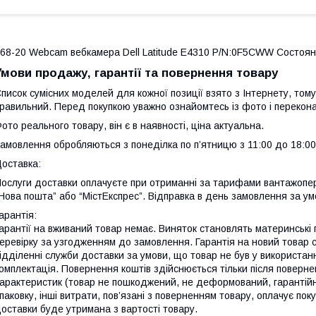
68-20 Webcam вебкамера Dell Latitude E4310 P/N:0F5CWW Состоян
Умови продажу, гарантії та повернення товару
писок сумісних моделей для кожної позиції взято з Інтернету, тому
равильний. Перед покупкою уважно ознайомтесь із фото і перекона
ото реального товару, він є в наявності, ціна актуальна.
амовлення обробляються з понеділка по п’ятницю з 11:00 до 18:00
оставка:
ослуги доставки оплачуєте при отриманні за тарифами вантажопер
Нова пошта” або “МістЕкспрес”. Відправка в день замовлення за ум
арантія:
арантії на вживаний товар немає. Виняток становлять материнські
еревірку за узгодженням до замовлення. Гарантія на новий товар 
ідділенні служби доставки за умови, що товар не був у використанн
омплектація. Повернення коштів здійснюється тільки після поверне
арактеристик (товар не пошкоджений, не деформований, гарантійні 
паковку, інші витрати, пов’язані з поверненням товару, оплачує по
оставки буде утримана з вартості товару.