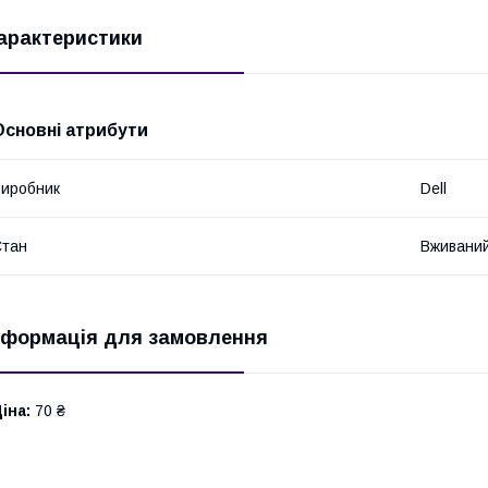
арактеристики
Основні атрибути
иробник
Dell
Стан
Вживани
нформація для замовлення
іна:
70 ₴