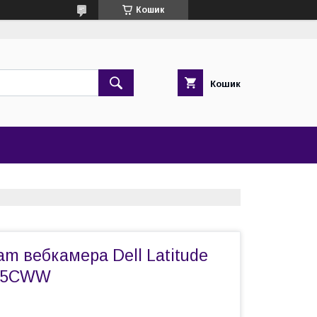
Кошик
Кошик
m вебкамера Dell Latitude
0F5CWW