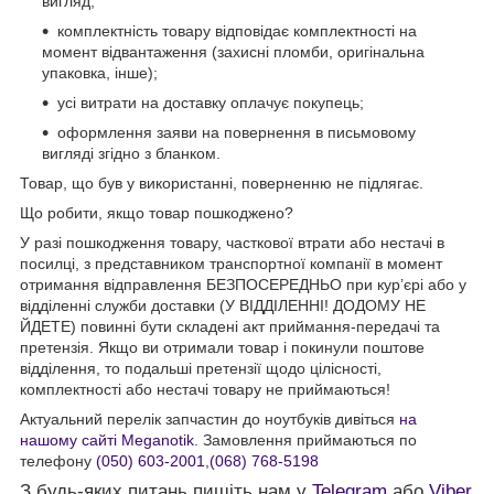
вигляд;
комплектність товару відповідає комплектності на
момент відвантаження (захисні пломби, оригінальна
упаковка, інше);
усі витрати на доставку оплачує покупець;
оформлення заяви на повернення в письмовому
вигляді згідно з бланком.
Товар, що був у використанні, поверненню не підлягає.
Що робити, якщо товар пошкоджено?
У разі пошкодження товару, часткової втрати або нестачі в
посилці, з представником транспортної компанії в момент
отримання відправлення БЕЗПОСЕРЕДНЬО при кур’єрі або у
відділенні служби доставки (У ВІДДІЛЕННІ! ДОДОМУ НЕ
ЙДЕТЕ) повинні бути складені акт приймання-передачі та
претензія. Якщо ви отримали товар і покинули поштове
відділення, то подальші претензії щодо цілісності,
комплектності або нестачі товару не приймаються!
Актуальний перелік запчастин до ноутбуків дивіться
на
нашому сайті Meganotik
. Замовлення приймаються по
телефону
(050) 603-2001
,
(068) 768-5198
З будь-яких питань пишіть нам у
Telegram
або
Viber