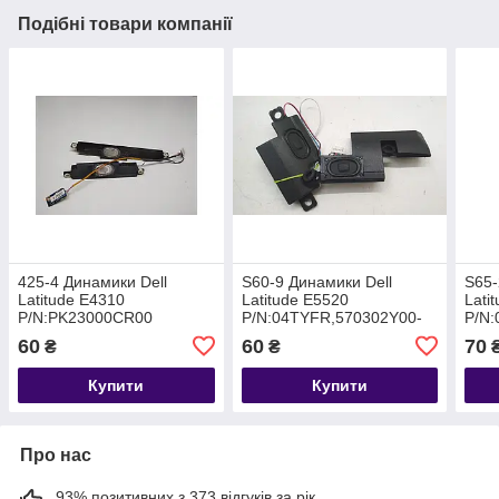
Подібні товари компанії
425-4 Динамики Dell
S60-9 Динамики Dell
S65-
Latitude E4310
Latitude E5520
Lati
P/N:PK23000CR00
P/N:04TYFR,570302Y00-
P/N:
06L-G
PK2
60
60
70
₴
₴
Купити
Купити
Про нас
93% позитивних з 373 відгуків за рік