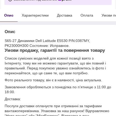
Опис
Характеристики
Доставка
Оплата
Умови п
Опис
S65-27 Динамики Dell Latitude E5530 P/N:0387MY,
PK23000H300 Состояние: Исправное.
Умови продажу, гарантії та повернення товару
Список сумісних моделей для кожної позиції взято з
Інтернету, тому ми не можемо гарантувати, що він повний і
правильний. Перед покупкою уважно ознайомтесь із фото і
переконайтеся, що це саме те, що вам потрібно.
Фото реального товару, він є в наявності, ціна актуальна.
Замовлення обробляються з понеділка по п’ятницю з 11:00 до
18:00.
Доставка:
Послуги доставки оплачуєте при отриманні за тарифами
вантажоперевізника. Упаковка за наш рахунок! Відправляємо
“Нова пошта” або “МістЕкспрес”. Відправка в день