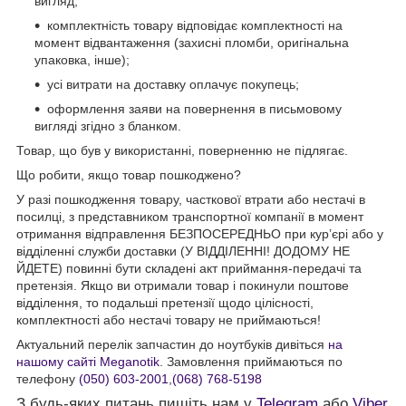
вигляд;
комплектність товару відповідає комплектності на
момент відвантаження (захисні пломби, оригінальна
упаковка, інше);
усі витрати на доставку оплачує покупець;
оформлення заяви на повернення в письмовому
вигляді згідно з бланком.
Товар, що був у використанні, поверненню не підлягає.
Що робити, якщо товар пошкоджено?
У разі пошкодження товару, часткової втрати або нестачі в
посилці, з представником транспортної компанії в момент
отримання відправлення БЕЗПОСЕРЕДНЬО при кур’єрі або у
відділенні служби доставки (У ВІДДІЛЕННІ! ДОДОМУ НЕ
ЙДЕТЕ) повинні бути складені акт приймання-передачі та
претензія. Якщо ви отримали товар і покинули поштове
відділення, то подальші претензії щодо цілісності,
комплектності або нестачі товару не приймаються!
Актуальний перелік запчастин до ноутбуків дивіться
на
нашому сайті Meganotik
. Замовлення приймаються по
телефону
(050) 603-2001
,
(068) 768-5198
З будь-яких питань пишіть нам у
Telegram
або
Viber