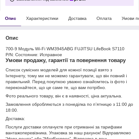
Опис
Характеристики
Доставка
Оплата
Умови п
Опис
700-9 Модуль Wi-Fi WM3945ABG FUJITSU LifeBook S7110
P/N: Состояние: Исправное
Умови продажу, гарантії та повернення товару
Список сумісних моделей для кожної позиції взято з
Інтернету, тому ми не можемо гарантувати, що він повний і
правильний. Перед покупкою уважно ознайомтесь із фото і
переконайтеся, що це саме те, що вам потрібно.
Фото реального товару, він є в наявності, ціна актуальна.
Замовлення обробляються з понеділка по п’ятницю з 11:00 до
18:00.
Доставка:
Послуги доставки оплачуєте при отриманні за тарифами
вантажоперевізника. Упаковка за наш рахунок! Відправляємо
“Нова пошта” або “МістЕкспрес”. Відправка в день