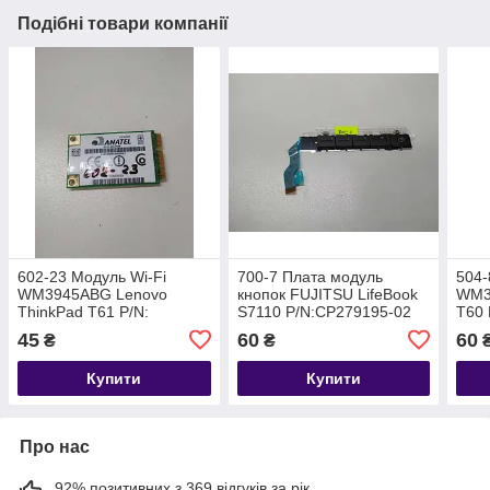
Подібні товари компанії
602-23 Модуль Wi-Fi
700-7 Плата модуль
504-
WM3945ABG Lenovo
кнопок FUJITSU LifeBook
WM3
ThinkPad T61 P/N:
S7110 P/N:CP279195-02
T60 
45
60
60
₴
₴
Купити
Купити
Про нас
92% позитивних з 369 відгуків за рік