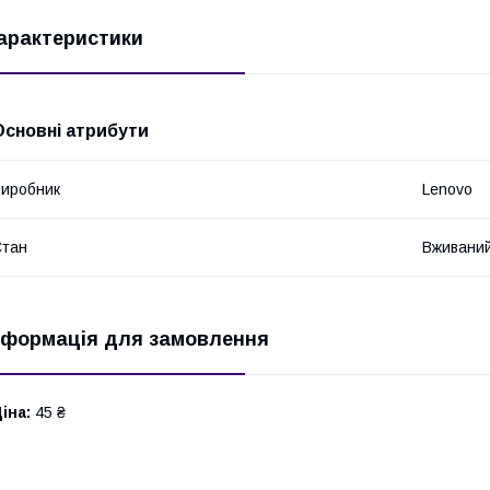
арактеристики
Основні атрибути
иробник
Lenovo
Стан
Вживани
нформація для замовлення
іна:
45 ₴