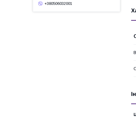
+380506032001
Х
В
І
Ц