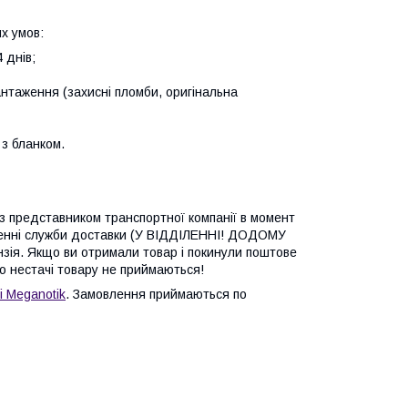
х умов:
 днів;
антаження (захисні пломби, оригінальна
з бланком.
 з представником транспортної компанії в момент
ленні служби доставки (У ВІДДІЛЕННІ! ДОДОМУ
зія. Якщо ви отримали товар і покинули поштове
бо нестачі товару не приймаються!
і Meganotik
. Замовлення приймаються по