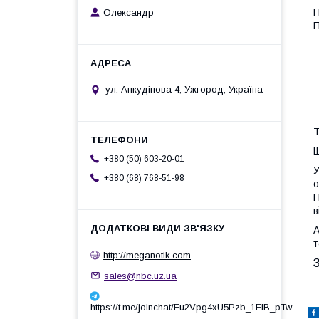
П
Олександр
П
ул. Анкудінова 4, Ужгород, Україна
Т
Щ
+380 (50) 603-20-01
У
+380 (68) 768-51-98
о
Н
в
А
http://meganotik.com
sales@nbc.uz.ua
https://t.me/joinchat/Fu2Vpg4xU5Pzb_1FIB_pTw