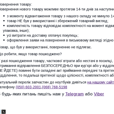
овернення товару:
овернення нового товару можливе протягом 14-ти днів за наступни
з моменту відвантаження товару з нашого складу не минуло 14
товар НЕ був у використанні і збережений товарний вигляд;
комплектність товару відповідає комплектності на момент відв
упаковка, інше);
усі витрати на доставку оплачує покупець;
оформлення заяви на повернення в письмовому вигляді згідно 
овар, що був у використанні, поверненню не підлягає.
о робити, якщо товар пошкоджено?
 разі пошкодження товару, часткової втрати або нестачі в посилці,
тримання відправлення БЕЗПОСЕРЕДНЬО при кур’єрі або у відді
Е ЙДЕТЕ) повинні бути складені акт приймання-передачі та претен
ідділення, то подальші претензії щодо цілісності, комплектності а
ктуальний перелік запчастин до ноутбуків дивіться
на нашому сайт
телефону
(050) 603-2001
,
(068) 768-5198
З будь-яких питань пишіть нам у
Telegram
або
Viber