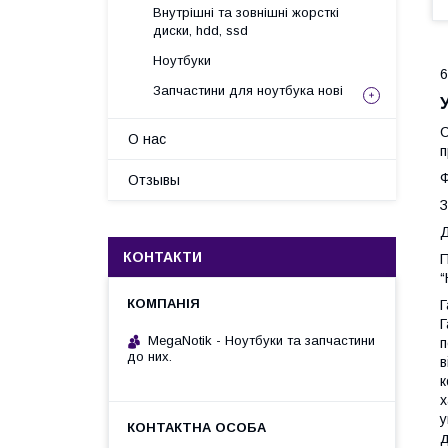
Внутрішні та зовнішні жорсткі
диски, hdd, ssd
Ноутбуки
6
Запчастини для ноутбука нові
С
О нас
п
Ф
Отзывы
З
Д
КОНТАКТИ
П
“
Г
Г
MegaNotik - Ноутбуки та запчастини
п
до них.
в
к
х
у
д