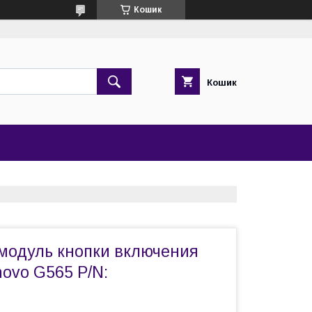
Кошик
Кошик
 модуль кнопки включения
ovo G565 P/N: