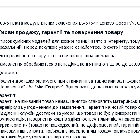
03-6 Плата модуль кнопки включения LS-5754P Lenovo G565 P/N: 
Умови продажу, гарантії та повернення товару
писок сумісних моделей для кожної позиції взято з Інтернету, тому
равильний. Перед покупкою уважно ознайомтесь із фото і перекона
ото реального товару, він є в наявності, ціна актуальна.
амовлення обробляються з понеділка по п’ятницю з 11:00 до 18:00
оставка:
ослуги доставки оплачуєте при отриманні за тарифами вантажопер
Нова пошта” або “МістЕкспрес”. Відправка в день замовлення за ум
арантія:
арантії на вживаний товар немає. Виняток становлять материнські
еревірку за узгодженням до замовлення. Гарантія на новий товар 
ідділенні служби доставки за умови, що товар не був у використанн
омплектація. Повернення коштів здійснюється тільки після поверне
арактеристик (товар не пошкоджений, не деформований, гарантійні 
паковку, інші витрати, пов’язані з поверненням товару, оплачує по
оставки буде утримана з вартості товару.