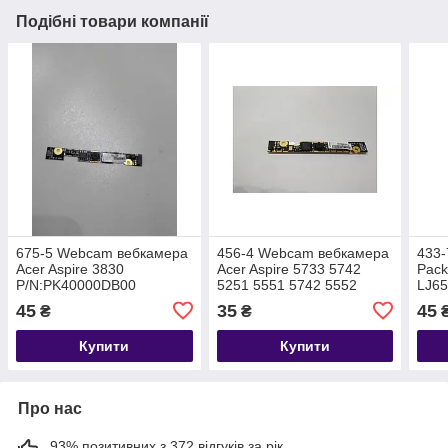
Подібні товари компанії
675-5 Webcam вебкамера
456-4 Webcam вебкамера
433
Acer Aspire 3830
Acer Aspire 5733 5742
Pack
P/N:PK40000DB00
5251 5551 5742 5552
LJ6
P/N:PK400009100
45
35
45
₴
₴
Купити
Купити
Про нас
93% позитивних з 372 відгуків за рік