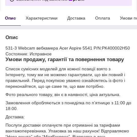
Опис
Характеристики
Доставка
Оплата
Умови п
Опис
531-3 Webcam вебкамера Acer Aspire 5541 P/N:PK400002H50
Состояние: Исправное
Умови продажу, гарантії та повернення товару
Список сумісних моделей для кожної позиції взято з
Інтернету, тому ми не можемо гарантувати, що він повний і
правильний. Перед покупкою уважно ознайомтесь із фото і
переконайтеся, що це саме те, що вам потрібно.
Фото реального товару, він є в наявності, ціна актуальна.
Замовлення обробляються з понеділка по п’ятницю з 11:00 до
18:00.
Доставка:
Послуги доставки оплачуєте при отриманні за тарифами
вантажоперевізника. Упаковка за наш рахунок! Відправляємо
“Нова пошта” або “МістЕкспрес”. Відправка в день