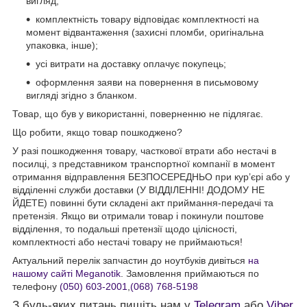
вигляд;
комплектність товару відповідає комплектності на
момент відвантаження (захисні пломби, оригінальна
упаковка, інше);
усі витрати на доставку оплачує покупець;
оформлення заяви на повернення в письмовому
вигляді згідно з бланком.
Товар, що був у використанні, поверненню не підлягає.
Що робити, якщо товар пошкоджено?
У разі пошкодження товару, часткової втрати або нестачі в
посилці, з представником транспортної компанії в момент
отримання відправлення БЕЗПОСЕРЕДНЬО при кур’єрі або у
відділенні служби доставки (У ВІДДІЛЕННІ! ДОДОМУ НЕ
ЙДЕТЕ) повинні бути складені акт приймання-передачі та
претензія. Якщо ви отримали товар і покинули поштове
відділення, то подальші претензії щодо цілісності,
комплектності або нестачі товару не приймаються!
Актуальний перелік запчастин до ноутбуків дивіться
на
нашому сайті Meganotik
. Замовлення приймаються по
телефону
(050) 603-2001
,
(068) 768-5198
З будь-яких питань пишіть нам у
Telegram
або
Viber