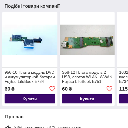
Подібні товари компанії
956-10 Плата модуль DVD
S58-12 Плата модуль 2
1032
и аккумуляторной батареи
USB, слотов WLAN, WWAN
кноп
Fujitsu LifeBook E734
Fujitsu LifeBook E751
E734
P/N:CP642151-X3
P/N:CP501191-X3
60
60
115
₴
₴
Купити
Купити
Про нас
93% позитивних з 373 відгуків за рік