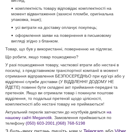
вигляд;
комплектність товару відповідає комплектності на
момент відвантаження (захисні пломби, оригінальна
упаковка, інше);
усі витрати на доставку оплачує покупець;
оформлення заяви на повернення в письмовому
вигляді згідно з бланком.
Товар, що був у використанні, поверненню не підлягає.
Що робити, якщо товар пошкоджено?
У разі пошкодження товару, часткової втрати або нестачі в
посилці, з представником транспортної компанії в момент
отримання відправлення БЕЗПОСЕРЕДНЬО при кур’єрі або у
відділенні служби доставки (У ВІДДІЛЕННІ! ДОДОМУ НЕ
ЙДЕТЕ) повинні бути складені акт приймання-передачі та
претензія. Якщо ви отримали товар і покинули поштове
відділення, то подальші претензії щодо цілісності,
комплектності або нестачі товару не приймаються!
Актуальний перелік запчастин до ноутбуків дивіться
на
нашому сайті Meganotik
. Замовлення приймаються по
телефону
(050) 603-2001
,
(068) 768-5198
З будь-яких питань пишіть нам у
Telegram
або
Viber