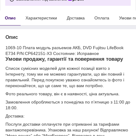
Опис
Характеристики
Доставка
Оплата
Умови п
Опис
1069-10 Плата модуль разъемов АКБ, DVD Fujitsu LifeBook
E734 P/N:CP642151-X3 Состояние: Исправное
Умови продажу, гарантії та повернення товару
Список сумісних моделей для кожної позиції взято з
Інтернету, тому ми не можемо гарантувати, що він повний і
правильний. Перед покупкою уважно ознайомтесь із фото і
переконайтеся, що це саме те, що вам потрібно.
Фото реального товару, він є в наявності, ціна актуальна.
Замовлення обробляються з понеділка по п’ятницю з 11:00 до
18:00.
Доставка:
Послуги доставки оплачуєте при отриманні за тарифами
вантажоперевізника. Упаковка за наш рахунок! Відправляємо
“Нова пошта” або “МістЕкспрес”. Відправка в день