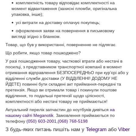
комплектність товару відповідає комплектності на
момент відвантаження (захисні пломби, оригінальна
упаковка, інше);
усі витрати на доставку оплачує покупець;
оформлення заяви на повернення в письмовому
вигляді згідно з бланком.
Товар, що був у використанні, поверненню не підлягає.
Що робити, якщо товар пошкоджено?
У разі пошкодження товару, часткової втрати або нестачі в
посилці, з представником транспортної компанії в момент
отримання відправлення БЕЗПОСЕРЕДНЬО при кур’єрі або у
відділенні служби доставки (У ВІДДІЛЕННІ! ДОДОМУ НЕ
ЙДЕТЕ) повинні бути складені акт приймання-передачі та
претензія. Якщо ви отримали товар і покинули поштове
відділення, то подальші претензії щодо цілісності,
комплектності або нестачі товару не приймаються!
Актуальний перелік запчастин до ноутбуків дивіться
на
нашому сайті Meganotik
. Замовлення приймаються по
телефону
(050) 603-2001
,
(068) 768-5198
З будь-яких питань пишіть нам у
Telegram
або
Viber