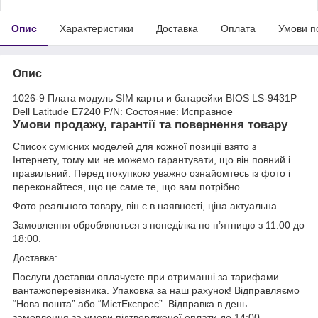
Опис
Характеристики
Доставка
Оплата
Умови п
Опис
1026-9 Плата модуль SIM карты и батарейки BIOS LS-9431P
Dell Latitude E7240 P/N: Состояние: Исправное
Умови продажу, гарантії та повернення товару
Список сумісних моделей для кожної позиції взято з
Інтернету, тому ми не можемо гарантувати, що він повний і
правильний. Перед покупкою уважно ознайомтесь із фото і
переконайтеся, що це саме те, що вам потрібно.
Фото реального товару, він є в наявності, ціна актуальна.
Замовлення обробляються з понеділка по п’ятницю з 11:00 до
18:00.
Доставка:
Послуги доставки оплачуєте при отриманні за тарифами
вантажоперевізника. Упаковка за наш рахунок! Відправляємо
“Нова пошта” або “МістЕкспрес”. Відправка в день
замовлення за умови підтвердженої оплати до 14:00.