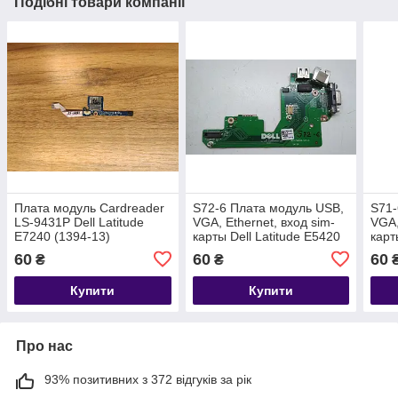
Подібні товари компанії
Плата модуль Cardreader
S72-6 Плата модуль USB,
S71-
LS-9431P Dell Latitude
VGA, Ethernet, вход sim-
VGA,
E7240 (1394-13)
карты Dell Latitude E5420
карт
P/N:63N3K, 01015W500-
P/N
60
60
60
₴
₴
595-G
Купити
Купити
Про нас
93% позитивних з 372 відгуків за рік