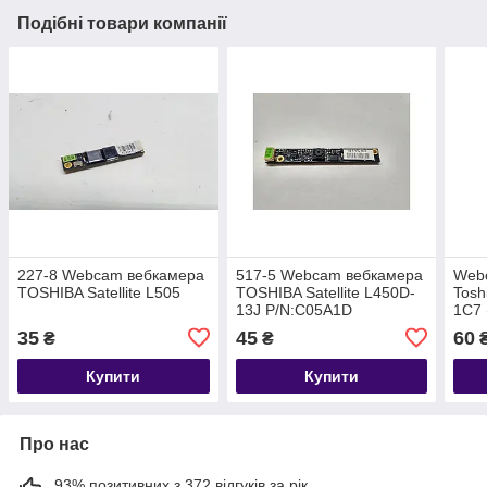
Подібні товари компанії
227-8 Webcam вебкамера
517-5 Webcam вебкамера
Web
TOSHIBA Satellite L505
TOSHIBA Satellite L450D-
Tosh
13J P/N:C05A1D
1C7 
35
45
60
₴
₴
Купити
Купити
Про нас
93% позитивних з 372 відгуків за рік