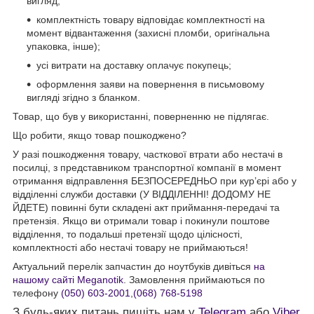
вигляд;
комплектність товару відповідає комплектності на
момент відвантаження (захисні пломби, оригінальна
упаковка, інше);
усі витрати на доставку оплачує покупець;
оформлення заяви на повернення в письмовому
вигляді згідно з бланком.
Товар, що був у використанні, поверненню не підлягає.
Що робити, якщо товар пошкоджено?
У разі пошкодження товару, часткової втрати або нестачі в
посилці, з представником транспортної компанії в момент
отримання відправлення БЕЗПОСЕРЕДНЬО при кур’єрі або у
відділенні служби доставки (У ВІДДІЛЕННІ! ДОДОМУ НЕ
ЙДЕТЕ) повинні бути складені акт приймання-передачі та
претензія. Якщо ви отримали товар і покинули поштове
відділення, то подальші претензії щодо цілісності,
комплектності або нестачі товару не приймаються!
Актуальний перелік запчастин до ноутбуків дивіться
на
нашому сайті Meganotik
. Замовлення приймаються по
телефону
(050) 603-2001
,
(068) 768-5198
З будь-яких питань пишіть нам у
Telegram
або
Viber