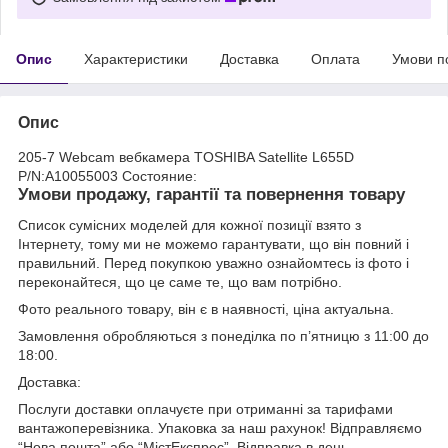
Опис
Характеристики
Доставка
Оплата
Умови п
Опис
205-7 Webcam вебкамера TOSHIBA Satellite L655D
P/N:A10055003 Состояние:
Умови продажу, гарантії та повернення товару
Список сумісних моделей для кожної позиції взято з
Інтернету, тому ми не можемо гарантувати, що він повний і
правильний. Перед покупкою уважно ознайомтесь із фото і
переконайтеся, що це саме те, що вам потрібно.
Фото реального товару, він є в наявності, ціна актуальна.
Замовлення обробляються з понеділка по п’ятницю з 11:00 до
18:00.
Доставка:
Послуги доставки оплачуєте при отриманні за тарифами
вантажоперевізника. Упаковка за наш рахунок! Відправляємо
“Нова пошта” або “МістЕкспрес”. Відправка в день