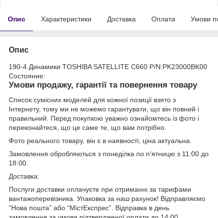
Опис
Характеристики
Доставка
Оплата
Умови п
Опис
190-4 Динамики TOSHIBA SATELLITE C660 P/N:PK23000BK00
Состояние:
Умови продажу, гарантії та повернення товару
Список сумісних моделей для кожної позиції взято з
Інтернету, тому ми не можемо гарантувати, що він повний і
правильний. Перед покупкою уважно ознайомтесь із фото і
переконайтеся, що це саме те, що вам потрібно.
Фото реального товару, він є в наявності, ціна актуальна.
Замовлення обробляються з понеділка по п’ятницю з 11:00 до
18:00.
Доставка:
Послуги доставки оплачуєте при отриманні за тарифами
вантажоперевізника. Упаковка за наш рахунок! Відправляємо
“Нова пошта” або “МістЕкспрес”. Відправка в день
замовлення за умови підтвердженої оплати до 14:00.