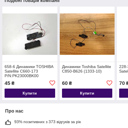
Подібні товари компанії
658-6 Динамики TOSHIBA
Динамики Toshiba Satellite
228
Satellite C660-173
C850-B626 (1333-10)
Sate
P/N:PK23000BK00
45
60
70
₴
₴
Купити
Купити
Про нас
93% позитивних з 373 відгуків за рік