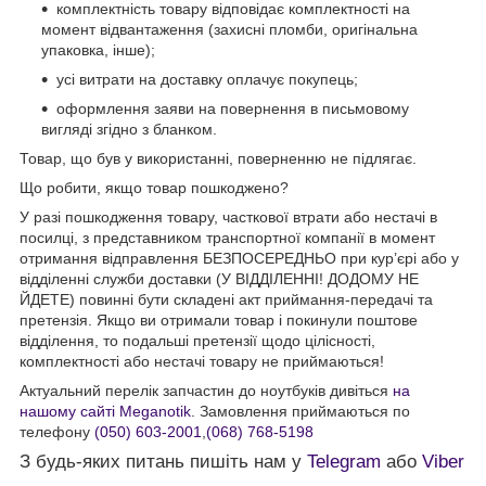
комплектність товару відповідає комплектності на
момент відвантаження (захисні пломби, оригінальна
упаковка, інше);
усі витрати на доставку оплачує покупець;
оформлення заяви на повернення в письмовому
вигляді згідно з бланком.
Товар, що був у використанні, поверненню не підлягає.
Що робити, якщо товар пошкоджено?
У разі пошкодження товару, часткової втрати або нестачі в
посилці, з представником транспортної компанії в момент
отримання відправлення БЕЗПОСЕРЕДНЬО при кур’єрі або у
відділенні служби доставки (У ВІДДІЛЕННІ! ДОДОМУ НЕ
ЙДЕТЕ) повинні бути складені акт приймання-передачі та
претензія. Якщо ви отримали товар і покинули поштове
відділення, то подальші претензії щодо цілісності,
комплектності або нестачі товару не приймаються!
Актуальний перелік запчастин до ноутбуків дивіться
на
нашому сайті Meganotik
. Замовлення приймаються по
телефону
(050) 603-2001
,
(068) 768-5198
З будь-яких питань пишіть нам у
Telegram
або
Viber