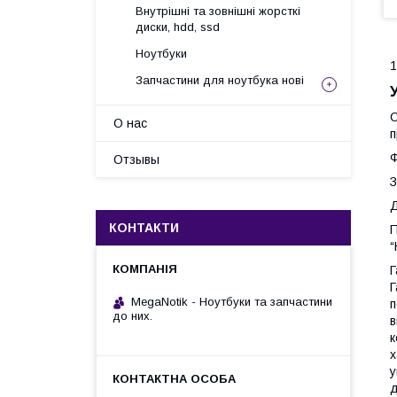
Внутрішні та зовнішні жорсткі
диски, hdd, ssd
Ноутбуки
1
Запчастини для ноутбука нові
С
О нас
п
Ф
Отзывы
З
Д
КОНТАКТИ
П
“
Г
Г
MegaNotik - Ноутбуки та запчастини
п
до них.
в
к
х
у
д