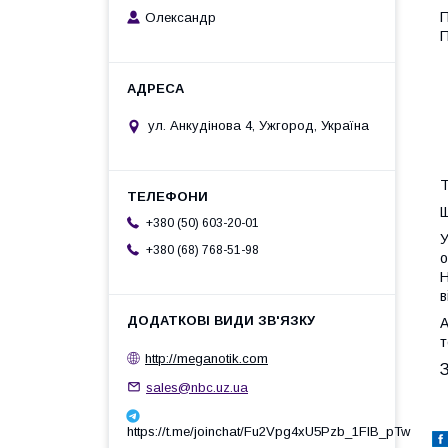
П
Олександр
П
ул. Анкудінова 4, Ужгород, Україна
Т
Щ
+380 (50) 603-20-01
У
+380 (68) 768-51-98
о
Н
в
А
http://meganotik.com
sales@nbc.uz.ua
https://t.me/joinchat/Fu2Vpg4xU5Pzb_1FIB_pTw