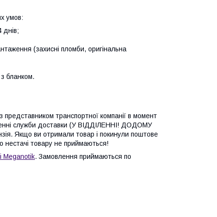
х умов:
 днів;
антаження (захисні пломби, оригінальна
з бланком.
 з представником транспортної компанії в момент
ленні служби доставки (У ВІДДІЛЕННІ! ДОДОМУ
зія. Якщо ви отримали товар і покинули поштове
бо нестачі товару не приймаються!
і Meganotik
. Замовлення приймаються по