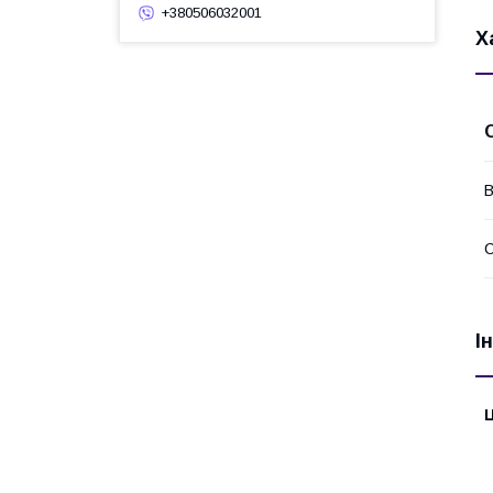
+380506032001
Х
В
І
Ц