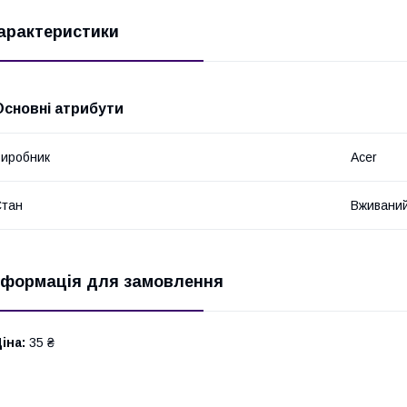
арактеристики
Основні атрибути
иробник
Acer
Стан
Вживани
нформація для замовлення
іна:
35 ₴