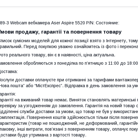
89-3 Webcam вебкамера Aser Aspire 5520 P/N: Состояние:
Умови продажу, гарантії та повернення товару
писок сумісних моделей для кожної позиції взято з Інтернету, тому
равильний. Перед покупкою уважно ознайомтесь із фото і перекона
ото реального товару, він є в наявності, ціна актуальна.
амовлення обробляються з понеділка по п’ятницю з 11:00 до 18:00
оставка:
ослуги доставки оплачуєте при отриманні за тарифами вантажопер
Нова пошта” або “МістЕкспрес”. Відправка в день замовлення за ум
арантія:
арантії на вживаний товар немає. Виняток становлять материнські
еревірку за узгодженням до замовлення. Гарантія на новий товар 
ідділенні служби доставки за умови, що товар не був у використанн
омплектація. Повернення коштів здійснюється тільки після поверне
арактеристик (товар не пошкоджений, не деформований, гарантійні 
паковку, інші витрати, пов’язані з поверненням товару, оплачує по
оставки буде утримана з вартості товару.