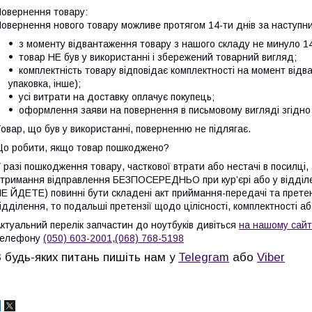
овернення товару:
овернення нового товару можливе протягом 14-ти днів за наступни
з моменту відвантаження товару з нашого складу не минуло 14
товар НЕ був у використанні і збережений товарний вигляд;
комплектність товару відповідає комплектності на момент відв
упаковка, інше);
усі витрати на доставку оплачує покупець;
оформлення заяви на повернення в письмовому вигляді згідно 
овар, що був у використанні, поверненню не підлягає.
о робити, якщо товар пошкоджено?
 разі пошкодження товару, часткової втрати або нестачі в посилці,
тримання відправлення БЕЗПОСЕРЕДНЬО при кур’єрі або у відді
Е ЙДЕТЕ) повинні бути складені акт приймання-передачі та претен
ідділення, то подальші претензії щодо цілісності, комплектності а
ктуальний перелік запчастин до ноутбуків дивіться
на нашому сайт
телефону
(050) 603-2001
,
(068) 768-5198
З будь-яких питань пишіть нам у
Telegram
або
Viber