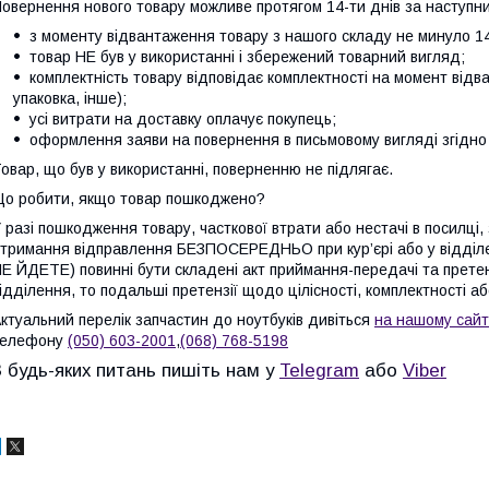
овернення нового товару можливе протягом 14-ти днів за наступни
з моменту відвантаження товару з нашого складу не минуло 14
товар НЕ був у використанні і збережений товарний вигляд;
комплектність товару відповідає комплектності на момент відв
упаковка, інше);
усі витрати на доставку оплачує покупець;
оформлення заяви на повернення в письмовому вигляді згідно 
овар, що був у використанні, поверненню не підлягає.
о робити, якщо товар пошкоджено?
 разі пошкодження товару, часткової втрати або нестачі в посилці,
тримання відправлення БЕЗПОСЕРЕДНЬО при кур’єрі або у відді
Е ЙДЕТЕ) повинні бути складені акт приймання-передачі та претен
ідділення, то подальші претензії щодо цілісності, комплектності а
ктуальний перелік запчастин до ноутбуків дивіться
на нашому сайт
телефону
(050) 603-2001
,
(068) 768-5198
З будь-яких питань пишіть нам у
Telegram
або
Viber