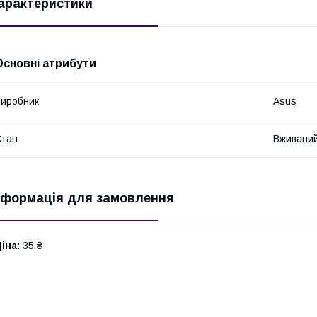
арактеристики
Основні атрибути
иробник
Asus
Стан
Вживани
нформація для замовлення
іна:
35 ₴