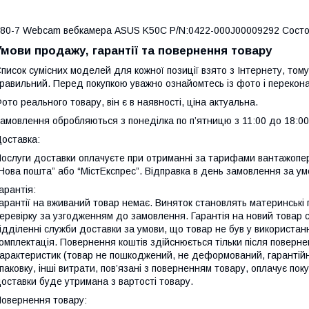
80-7 Webcam вебкамера ASUS K50C P/N:0422-000J00009292 Состо
Умови продажу, гарантії та повернення товару
писок сумісних моделей для кожної позиції взято з Інтернету, тому
равильний. Перед покупкою уважно ознайомтесь із фото і перекона
ото реального товару, він є в наявності, ціна актуальна.
амовлення обробляються з понеділка по п’ятницю з 11:00 до 18:00
оставка:
ослуги доставки оплачуєте при отриманні за тарифами вантажопер
Нова пошта” або “МістЕкспрес”. Відправка в день замовлення за ум
арантія:
арантії на вживаний товар немає. Виняток становлять материнські
еревірку за узгодженням до замовлення. Гарантія на новий товар 
ідділенні служби доставки за умови, що товар не був у використанн
омплектація. Повернення коштів здійснюється тільки після поверне
арактеристик (товар не пошкоджений, не деформований, гарантійні 
паковку, інші витрати, пов’язані з поверненням товару, оплачує по
оставки буде утримана з вартості товару.
овернення товару: