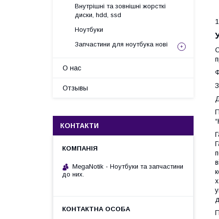
Внутрішні та зовнішні жорсткі
диски, hdd, ssd
1
Ноутбуки
Запчастини для ноутбука нові
С
п
О нас
Ф
З
Отзывы
Д
П
“
КОНТАКТИ
Г
Г
п
в
MegaNotik - Ноутбуки та запчастини
к
до них.
х
у
д
П