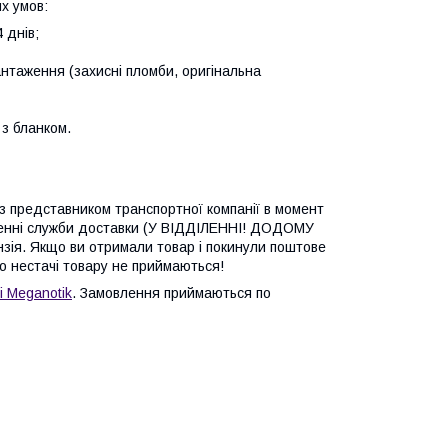
х умов:
 днів;
антаження (захисні пломби, оригінальна
з бланком.
 з представником транспортної компанії в момент
ленні служби доставки (У ВІДДІЛЕННІ! ДОДОМУ
зія. Якщо ви отримали товар і покинули поштове
бо нестачі товару не приймаються!
і Meganotik
. Замовлення приймаються по