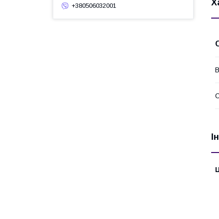
Х
+380506032001
В
І
Ц