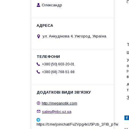
П
Олександр
ул. Анкудінова 4, Ужгород, Україна
Т
Щ
У
+380 (50) 603-20-01
о
Н
+380 (68) 768-51-98
в
А
http://meganotik.com
sales@nbc.uz.ua
https://t.me/joinchat/Fu2Vpg4xU5Pzb_1FIB_pTw