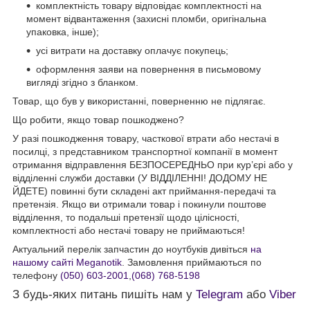
комплектність товару відповідає комплектності на
момент відвантаження (захисні пломби, оригінальна
упаковка, інше);
усі витрати на доставку оплачує покупець;
оформлення заяви на повернення в письмовому
вигляді згідно з бланком.
Товар, що був у використанні, поверненню не підлягає.
Що робити, якщо товар пошкоджено?
У разі пошкодження товару, часткової втрати або нестачі в
посилці, з представником транспортної компанії в момент
отримання відправлення БЕЗПОСЕРЕДНЬО при кур’єрі або у
відділенні служби доставки (У ВІДДІЛЕННІ! ДОДОМУ НЕ
ЙДЕТЕ) повинні бути складені акт приймання-передачі та
претензія. Якщо ви отримали товар і покинули поштове
відділення, то подальші претензії щодо цілісності,
комплектності або нестачі товару не приймаються!
Актуальний перелік запчастин до ноутбуків дивіться
на
нашому сайті Meganotik
. Замовлення приймаються по
телефону
(050) 603-2001
,
(068) 768-5198
З будь-яких питань пишіть нам у
Telegram
або
Viber