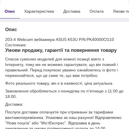
Опис
Характеристики
Доставка
Оплата
Умови п
Опис
203-4 Webcam вебкамера ASUS K53U P/N:PK40000CG10
Состояние:
Умови продажу, гарантії та повернення товару
Список сумісних моделей для кожної позиції взято з
Інтернету, тому ми не можемо гарантувати, що він повний і
правильний. Перед покупкою уважно ознайомтесь із фото і
переконайтеся, що це саме те, що вам потрібно.
Фото реального товару, він є в наявності, ціна актуальна.
Замовлення обробляються з понеділка по п’ятницю з 11:00 до
18:00.
Доставка:
Послуги доставки оплачуєте при отриманні за тарифами
вантажоперевізника. Упаковка за наш рахунок! Відправляємо
“Нова пошта” або “МістЕкспрес”. Відправка в день
замовлення за умови підтвердженої оплати до 14:00.