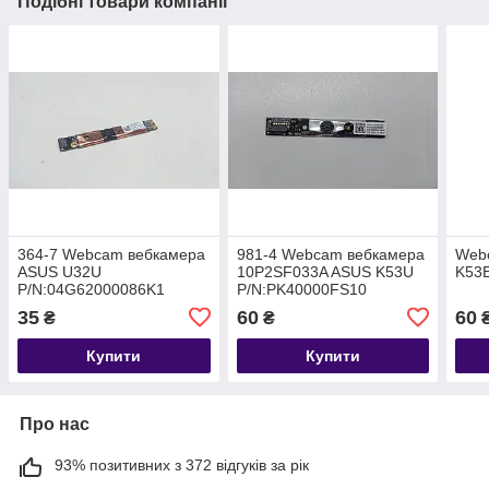
Подібні товари компанії
364-7 Webcam вебкамера
981-4 Webcam вебкамера
Web
ASUS U32U
10P2SF033A ASUS K53U
K53E
P/N:04G62000086K1
P/N:PK40000FS10
35
60
60
₴
₴
Купити
Купити
Про нас
93% позитивних з 372 відгуків за рік