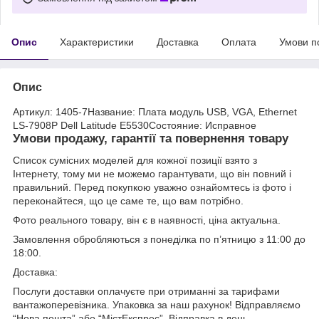
Опис
Характеристики
Доставка
Оплата
Умови п
Опис
Артикул: 1405-7Название: Плата модуль USB, VGA, Ethernet
LS-7908P Dell Latitude E5530Состояние: Исправное
Умови продажу, гарантії та повернення товару
Список сумісних моделей для кожної позиції взято з
Інтернету, тому ми не можемо гарантувати, що він повний і
правильний. Перед покупкою уважно ознайомтесь із фото і
переконайтеся, що це саме те, що вам потрібно.
Фото реального товару, він є в наявності, ціна актуальна.
Замовлення обробляються з понеділка по п’ятницю з 11:00 до
18:00.
Доставка:
Послуги доставки оплачуєте при отриманні за тарифами
вантажоперевізника. Упаковка за наш рахунок! Відправляємо
“Нова пошта” або “МістЕкспрес”. Відправка в день