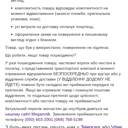
вигляд;
комплектність товару відповідає комплектності на
момент відвантаження (захисні пломби, оригінальна
упаковка, інше);
усі витрати на доставку оплачує покупець;
оформлення заяви на повернення в письмовому
вигляді згідно з бланком.
Товар, що був у використанні, поверненню не підлягає.
Що робити, якщо товар пошкоджено?
У разі пошкодження товару, часткової втрати або нестачі в
посилці, з представником транспортної компанії в момент
отримання відправлення БЕЗПОСЕРЕДНЬО при кур’єрі або у
відділенні служби доставки (У ВІДДІЛЕННІ! ДОДОМУ НЕ
ЙДЕТЕ) повинні бути складені акт приймання-передачі та
претензія. Якщо ви отримали товар і покинули поштове
відділення, то подальші претензії щодо цілісності,
комплектності або нестачі товару не приймаються!
Актуальний перелік запчастин до ноутбуків дивіться
на
нашому сайті Meganotik
. Замовлення приймаються по
телефону
(050) 603-2001
,
(068) 768-5198
З будь-яких питань пишіть нам у
Telegram
або
Viber