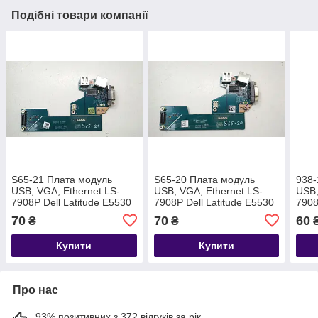
Подібні товари компанії
S65-21 Плата модуль
S65-20 Плата модуль
938-
USB, VGA, Ethernet LS-
USB, VGA, Ethernet LS-
USB,
7908P Dell Latitude E5530
7908P Dell Latitude E5530
7908
P/N:0826R6
P/N:0826R6
P/N:
70
70
60
₴
₴
Купити
Купити
Про нас
93% позитивних з 372 відгуків за рік