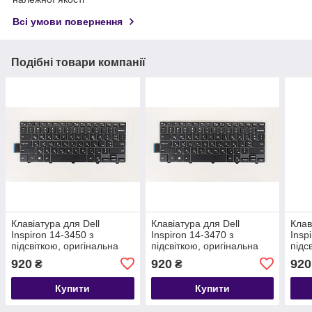
Всі умови повернення
Подібні товари компанії
Клавіатура для Dell
Клавіатура для Dell
Клав
Inspiron 14-3450 з
Inspiron 14-3470 з
Insp
підсвіткою, оригінальна
підсвіткою, оригінальна
підс
920
920
920
₴
₴
Купити
Купити