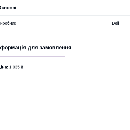
Основні
иробник
Dell
нформація для замовлення
іна:
1 035 ₴