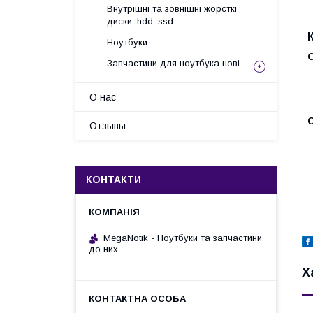
Внутрішні та зовнішні жорсткі
диски, hdd, ssd
Ноутбуки
Запчастини для ноутбука нові
О нас
С
Отзывы
КОНТАКТИ
MegaNotik - Ноутбуки та запчастини
до них.
Х