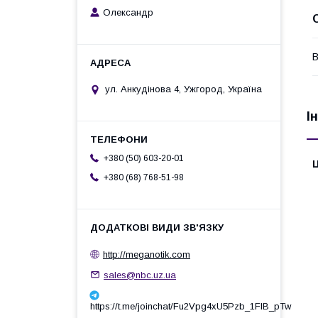
Олександр
В
ул. Анкудінова 4, Ужгород, Україна
І
+380 (50) 603-20-01
Ц
+380 (68) 768-51-98
http://meganotik.com
sales@nbc.uz.ua
https://t.me/joinchat/Fu2Vpg4xU5Pzb_1FIB_pTw