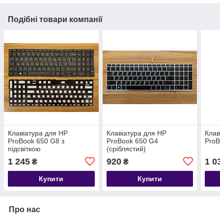
Подібні товари компанії
Клавіатура для HP
Клавіатура для HP
Клав
ProBook 650 G8 з
ProBook 650 G4
ProB
підсвіткою
(сріблястий)
1 245
920
1 0
₴
₴
Купити
Купити
Про нас