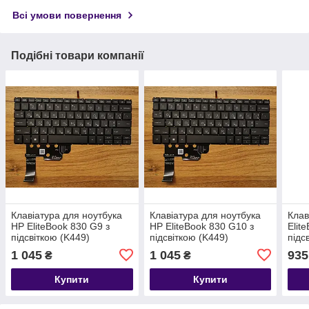
Всі умови повернення
Подібні товари компанії
Клавіатура для ноутбука
Клавіатура для ноутбука
Клав
HP EliteBook 830 G9 з
HP EliteBook 830 G10 з
Elit
підсвіткою (K449)
підсвіткою (K449)
підс
1 045
1 045
935
₴
₴
Купити
Купити