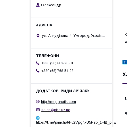
Олександр
К
ул. Анкудінова 4, Ужгород, Україна
А
+380 (50) 603-20-01
+380 (68) 768-51-98
Х
http://meganotik.com
sales@nbc.uz.ua
В
https://t.me/joinchat/Fu2Vpg4xU5Pzb_1FIB_pTw