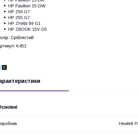
HP Pavilion 15-DR
HP Pavilion 15-DW
HP 250 G7
HP 255 G7
HP ZHAN 99 G1
HP ZBOOK 15V G5
олір: Сріблястий
ртикул: K452
арактеристики
Основні
иробник
Hewlett P