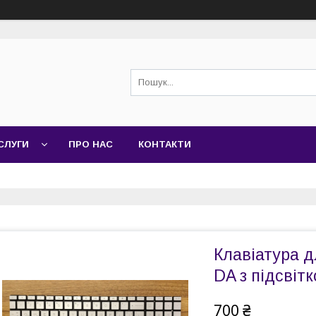
СЛУГИ
ПРО НАС
КОНТАКТИ
Клавіатура д
DA з підсвіт
700 ₴