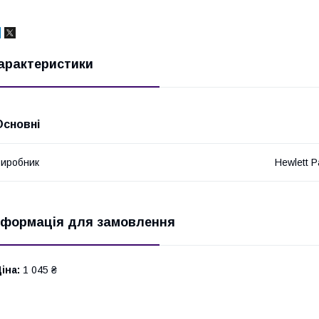
арактеристики
Основні
иробник
Hewlett P
нформація для замовлення
іна:
1 045 ₴