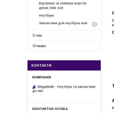
Внутрішні та зовнішні жорсткі
диски, hdd, ssd
Ноутбуки
Ц
Запчастини для ноутбука нові
к
О нас
Отзывы
КОНТАКТИ
MegaNotik - Ноутбуки та запчастини
до них.