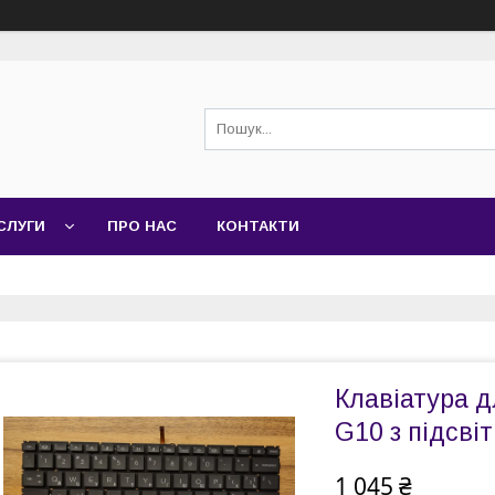
СЛУГИ
ПРО НАС
КОНТАКТИ
Клавіатура д
G10 з підсві
1 045 ₴