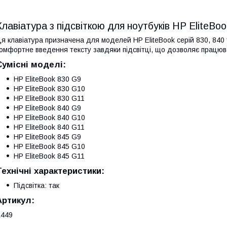
Клавіатура з підсвіткою для ноутбуків HP EliteBoo
я клавіатура призначена для моделей HP EliteBook серій 830, 840 
омфортне введення тексту завдяки підсвітці, що дозволяє працюва
Сумісні моделі:
HP EliteBook 830 G9
HP EliteBook 830 G10
HP EliteBook 830 G11
HP EliteBook 840 G9
HP EliteBook 840 G10
HP EliteBook 840 G11
HP EliteBook 845 G9
HP EliteBook 845 G10
HP EliteBook 845 G11
Технічні характеристики:
Підсвітка: так
Артикул:
K449