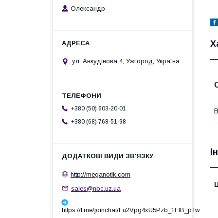
Олександр
Х
ул. Анкудінова 4, Ужгород, Україна
+380 (50) 603-20-01
В
+380 (68) 768-51-98
І
http://meganotik.com
Ц
sales@nbc.uz.ua
https://t.me/joinchat/Fu2Vpg4xU5Pzb_1FIB_pTw