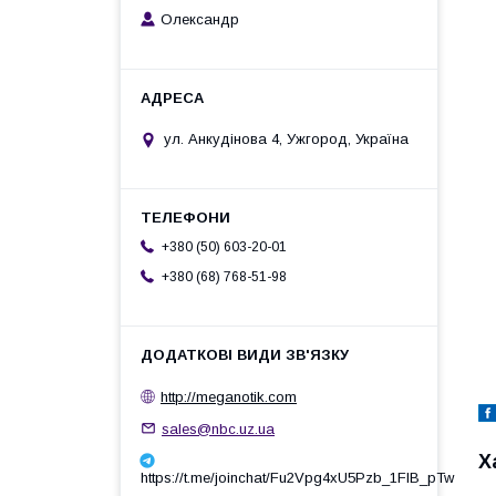
Олександр
ул. Анкудінова 4, Ужгород, Україна
+380 (50) 603-20-01
+380 (68) 768-51-98
http://meganotik.com
sales@nbc.uz.ua
Х
https://t.me/joinchat/Fu2Vpg4xU5Pzb_1FIB_pTw