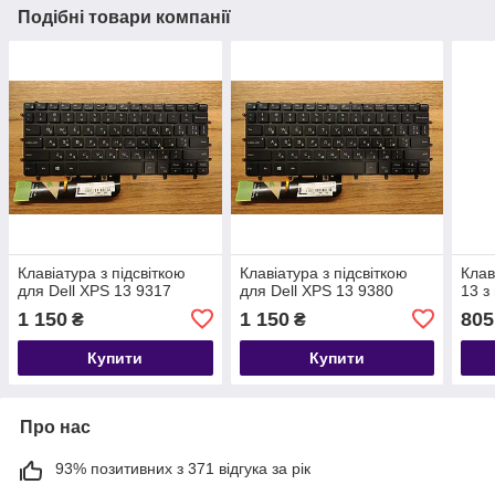
Подібні товари компанії
Клавіатура з підсвіткою
Клавіатура з підсвіткою
Клав
для Dell XPS 13 9317
для Dell XPS 13 9380
13 з
1 150
1 150
805
₴
₴
Купити
Купити
Про нас
93% позитивних з 371 відгука за рік