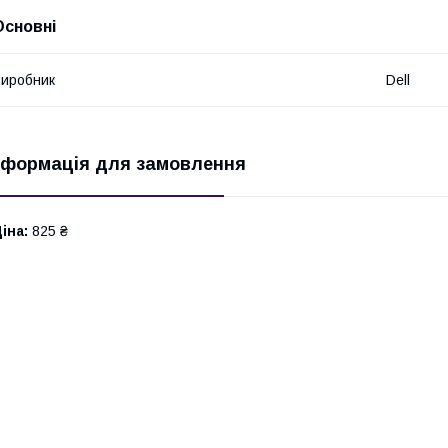
Основні
иробник
Dell
нформація для замовлення
іна:
825 ₴