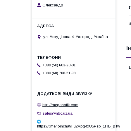
Олександр
В
ул. Анкудінова 4, Ужгород, Україна
І
+380 (50) 603-20-01
Ц
+380 (68) 768-51-98
http://meganotik.com
sales@nbc.uz.ua
https://t.me/joinchat/Fu2Vpg4xU5Pzb_1FIB_pTw