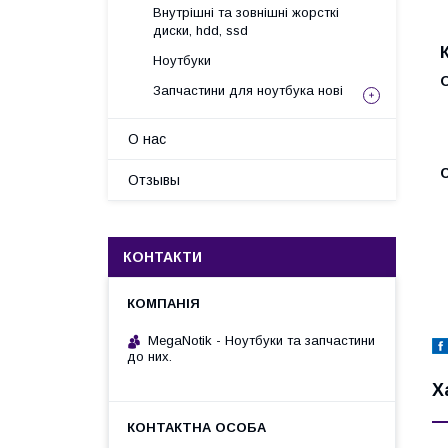
Внутрішні та зовнішні жорсткі
диски, hdd, ssd
Ноутбуки
Запчастини для ноутбука нові
О нас
С
Отзывы
КОНТАКТИ
MegaNotik - Ноутбуки та запчастини
до них.
Х