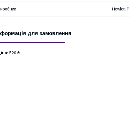
иробник
Hewlett P
нформація для замовлення
іна:
520 ₴