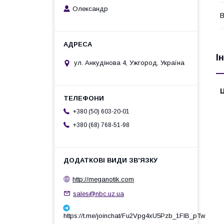
Олександр
В
І
ул. Анкудінова 4, Ужгород, Україна
Ц
+380 (50) 603-20-01
+380 (68) 768-51-98
http://meganotik.com
sales@nbc.uz.ua
https://t.me/joinchat/Fu2Vpg4xU5Pzb_1FIB_pTw