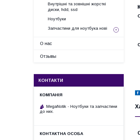
Внутрішні та зовнішні жорсткі
диски, hdd, ssd
Ноутбуки
Запчастини для ноутбука нові
О нас
С
Отзывы
КОНТАКТИ
Х
MegaNotik - Ноутбуки та запчастини
до них.